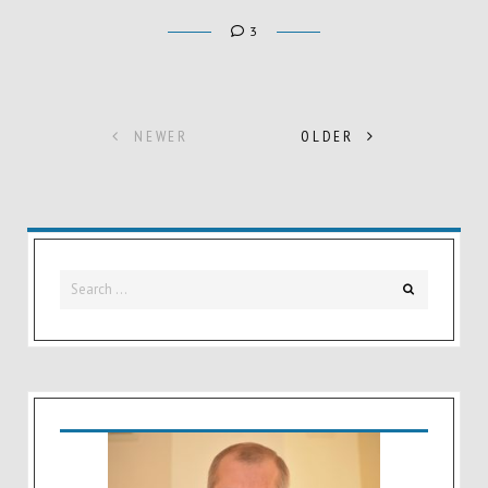
3
Posts
NEWER
OLDER
navigation
Search
Search
for: