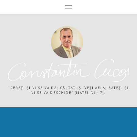
expand child menu
expand child menu
"CEREȚI ȘI VI SE VA DA; CĂUTAȚI ȘI VEȚI AFLA; BATEȚI ȘI
VI SE VA DESCHIDE" (MATEI, VII- 7).