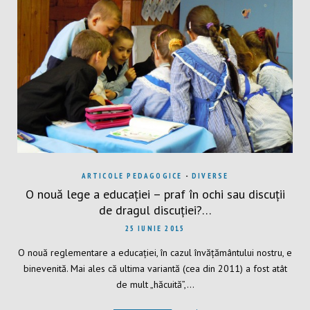
ARTICOLE PEDAGOGICE
-
DIVERSE
O nouă lege a educației – praf în ochi sau discuții
de dragul discuției?…
25 IUNIE 2015
O nouă reglementare a educației, în cazul învățământului nostru, e
binevenită. Mai ales că ultima variantă (cea din 2011) a fost atât
de mult „hăcuită”,…