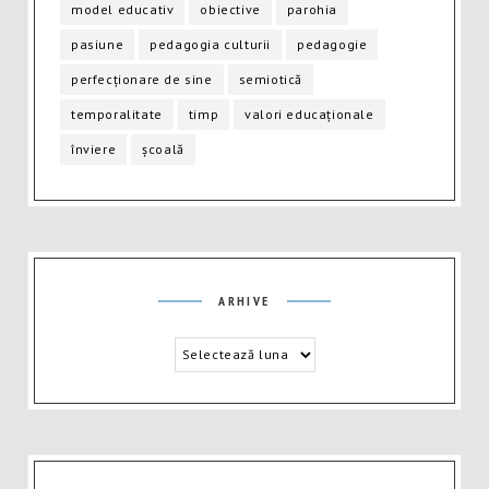
model educativ
obiective
parohia
pasiune
pedagogia culturii
pedagogie
perfecționare de sine
semiotică
temporalitate
timp
valori educaționale
înviere
școală
Arhive
ARHIVE