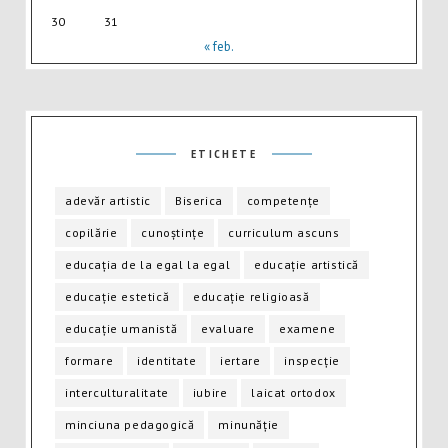
30
31
« feb.
ETICHETE
adevăr artistic
Biserica
competențe
copilărie
cunoștințe
curriculum ascuns
educația de la egal la egal
educație artistică
educație estetică
educație religioasă
educație umanistă
evaluare
examene
formare
identitate
iertare
inspecție
interculturalitate
iubire
laicat ortodox
minciuna pedagogică
minunăție