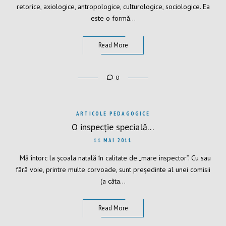
retorice, axiologice, antropologice, culturologice, sociologice. Ea
este o formă…
Read More
0
ARTICOLE PEDAGOGICE
O inspecție specială…
11 MAI 2011
Mă întorc la școala natală în calitate de „mare inspector”. Cu sau
fără voie, printre multe corvoade, sunt președinte al unei comisii
(a câta…
Read More