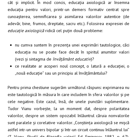
cât și implicit. În mod concis, educația axiologică ar însemna
educația pentru valori, printr-un demers formativ centrat spre
cunoașterea, semnificarea și asimilarea valorilor autentice (de
adevăr, bine, frumos, dreptate, sacru etc.). Folosirea expresiei de
educație axiologică
ridică cel puțin două probleme:
nu cumva suntem în prezența unei exprimări tautologice, căci
educația nu se poate face decât în spiritul anumitor valori
(vezi și sintagma de
învățământ educativ
)?
ce realitate ar acoperi noul concept, o latură a educației, o
„nouă educație” sau un principiu al învățământului?
Pentru prima chestiune sugerăm următorul răspuns: exprimarea nu
este tautologică în măsura în care includem în sfera valorilor și pe
cele negative. Este cazul, însă, de unele punctări suplimentare.
Tudor Vianu vorbește, la un moment dat, despre polaritatea
valorilor, despre un sistem opozabil înlăuntrul căruia nonvalorile
sunt paralele și corelative valorilor. „Conștiința axiologică se mișcă
astfel intr-un univers bipolar și într-un circuit continuu înlăuntrul lui”
(T. Vianu,
Studii de filosofia valorii
, Ed. Eminescu, 1982, p. 67).