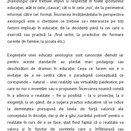
praxiologic
care trebuie impus si respectat în toate ipostazele
educației, atât în cele „clasice”, cât si în cele „noi”, de la perimetrul
informal către cel formal. Înscrierea învățământului în perspectiva
axiologică este o chestiune ce trebuie sa-i intereseze pe toți
factorii implicați în educație, de la decidenți până la cei care o
exercită sau practică la „firul ierbii, la practicilor de formare
curente (în familie, la școala etc.).
Exigențele unei educații axiologice sunt cunoscute demult iar
pentru aceste standarde au pledat mari pedagogi sau
deschizători de drumuri în educație. Ceea ce facem noi e o
invitație de a ne centra către o paradigmă conceptuală ce
corespunde – natural – unei realități sau virtualități paideutice, pe
care nu noi o inventăm sau o propunem. Încercarea noastră constă
în a adecva o realitate – fie și posibilă – la o proiecție, la o
exigență, la un gând; de a sugera practicii educative să se ridice
la demnitatea presupusă de liniile de forță valorică ale
conceptului în discuție, dar și de a găsi „cuvântul potrivit” pentru o
realitate în curs de a se face, știut fiind faptul că o realitate va
valora și în funcție de cuvintele care o înfățișează sau