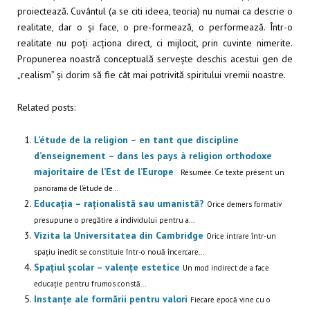
proiectează. Cuvântul (a se citi ideea, teoria) nu numai ca descrie o
realitate, dar o și face, o pre-formează, o performează. Într-o
realitate nu poți acționa direct, ci mijlocit, prin cuvinte nimerite.
Propunerea noastră conceptuală servește deschis acestui gen de
„realism” și dorim să fie cât mai potrivită spiritului vremii noastre.
Related posts:
L’étude de la religion – en tant que discipline
d’enseignement – dans les pays à religion orthodoxe
majoritaire de l’Est de l’Europe
Résumée. Ce texte présent un
panorama de l’étude de...
Educația – raționalistă sau umanistă?
Orice demers formativ
presupune o pregătire a individului pentru a...
Vizita la Universitatea din Cambridge
Orice intrare într-un
spațiu inedit se constituie într-o nouă încercare...
Spațiul școlar – valențe estetice
Un mod indirect de a face
educație pentru frumos constă...
Instanțe ale formării pentru valori
Fiecare epocă vine cu o