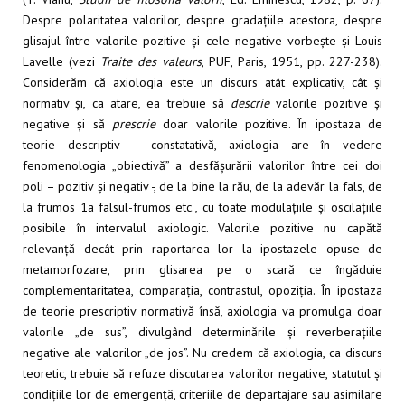
Despre polaritatea valorilor, despre gradațiile acestora, despre
glisajul între valorile pozitive și cele negative vorbește și Louis
Lavelle (vezi
Traite des valeurs
, PUF, Paris, 1951, pp. 227-238).
Considerăm că axiologia este un discurs atât explicativ, cât și
normativ și, ca atare, ea trebuie să
descrie
valorile pozitive și
negative și să
prescrie
doar valorile pozitive. În ipostaza de
teorie descriptiv – constatativă, axiologia are în vedere
fenomenologia „obiectivă” a desfășurării valorilor între cei doi
poli – pozitiv și negativ -, de la bine la rău, de la adevăr la fals, de
la frumos 1a falsul-frumos etc., cu toate modulațiile și oscilațiile
posibile în intervalul axiologic. Valorile pozitive nu capătă
relevanță decât prin raportarea lor la ipostazele opuse de
metamorfozare, prin glisarea pe o scară ce îngăduie
complementaritatea, comparația, contrastul, opoziția. În ipostaza
de teorie prescriptiv normativă însă, axiologia va promulga doar
valorile „de sus”, divulgând determinările și reverberațiile
negative ale valorilor „de jos”. Nu credem că axiologia, ca discurs
teoretic, trebuie să refuze discutarea valorilor negative, statutul și
condițiile lor de emergență, criteriile de departajare sau asimilare