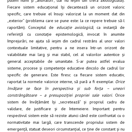
putem numi și „antivalori”, dar nu ieșim din sfera axiologicului).
Fiecare sistem educațional își decantează un orizont valoric
specific, care trebuie el însuși valorizat la un moment dat din
„exterior” (problema care se pune este: la ce repere trebuie să-l
raportăm). Conceptul de
educație axiologică
, ca instanță de
referință cu conotație epistemologică, invocat în anumite
împrejurări, ne ajuta să ieșim din cadrul restrâns al unor valori
contextuale limitative, pentru a ne insera într-un orizont de
valabilitate mai larg și mai stabil, cel al valorilor autentice și
general acceptabile de umanitate. S-ar putea astfel evalua
sisteme, procese și competențe educative dincolo de cadrul lor
specific de generare. Este firesc ca fiecare sistem educativ,
raportat la normele valorice interne, să pară a fi exemplar.
Orice
învățare se face în perspectiva și sub forța – uneori
constrângătoare – a presupoziției propriei sale valori
. Orice
sistem de învățământ își „secretează” și propriul cadru de
validare, de justificare și de întemeiere. Important pentru
respectivul sistem este să reziste atunci când este confruntat cu o
normativitate mai largă, care transcende propriului sistem de
emergență, statuat deseori circumstanțial, ce ține de constant și nu