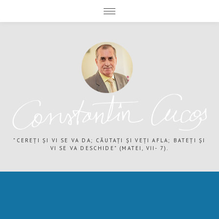
expand child menu
expand child menu
"CEREȚI ȘI VI SE VA DA; CĂUTAȚI ȘI VEȚI AFLA; BATEȚI ȘI
VI SE VA DESCHIDE" (MATEI, VII- 7).