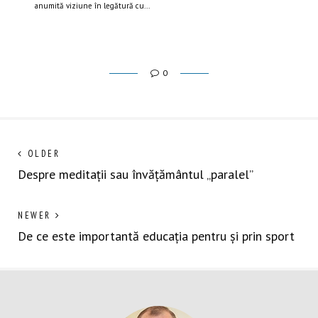
anumită viziune în legătură cu...
0
Navigare
Next
OLDER
post:
Despre meditații sau învățământul „paralel”
în
articole
Previous
NEWER
post:
De ce este importantă educația pentru și prin sport