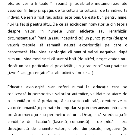
etc. Se cer a fi luate în seamă și posibilele metamorfoze ale
valorilor în timp și spațiu, de la cultură la cultură, de la individ la
individ. Ce ieri a fost rău, astăzi este bun. Ce este bun pentru mine,
nu-i la fel și pentru altul. De ce să excludem nonvalorile din teoria
despre valori, în numele unor etichete sau ierarhizări
circumstanțiale? Până la (sau începând cu) un punct, știința (despre
valori) trebuie să rămână neutră exteriorității pe care o
cercetează. Nu-i vina axiologiei că sunt și valori negative, după
cum nu-i vina medicinei că sunt și boli (de altfel, negativitatea nu-i
decât un caz particular al pozitivității, un „grad zero” sau poate un
„izvor” sau „potențator” al altitudinii valorice … ).
Educația axiologică s-ar referi numai la educația care se
realizează în perspectiva valorilor autentice, validate ca atare de
o anumită practică pedagogică sau socio-culturală, coextensive cu
valorile umanității probate în timp dar și prin mecanisme intrinseci
oricărui exercițiu sau perimetru cultural. Desigur că și educația în
condițiile de dictatură (fascistă, comunistă) – de pildă – era
direcționată de anumite valori, unele, din păcate, negative (le