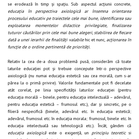
se erodează în timp și spațiu. Sub aspectul acțiunii concrete,
educația în perspectiva axiologică ar însemna orientarea
procesului educativ pe traiectele cele mai bune, identificarea sau
exploatarea momentelor didactice privilegiate, finalizarea
tuturor căutărilor prin cele mai bune alegeri, stabilirea de fiecare
dată a unei ierarhii de finalități valabile
hic et nunc,
acționarea în
funcție de o ordine pertinentă de priorități.
Relativ la cea de-a doua problemă pusă, considerăm că toate
laturile educației pot și trebuie concepute într-o perspective
axiologică (nu numai educația estetică sau cea morală, cum s-ar
părea la o primă privire). Valorile fundamentale pot fi decelate
atât corelat, pe linia specificității laturilor educației (pentru
educația morală – binele, pentru educația intelectuală – adevărul,
pentru educația estetică – frumosul etc.), dar și sincretic, pe o
filieră nespecifică (binele, adevărul etc. în educația estetică;
adevărul, frumosul etc. în educația morala; frumosul, binele etc. în
educația intelectuală sau tehnologică etc.). Încât, gândim că
educația axiologică
este o exigență, un
principiu teoretic
si