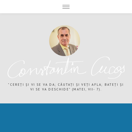
expand child menu
expand child menu
"CEREȚI ȘI VI SE VA DA; CĂUTAȚI ȘI VEȚI AFLA; BATEȚI ȘI
VI SE VA DESCHIDE" (MATEI, VII- 7).