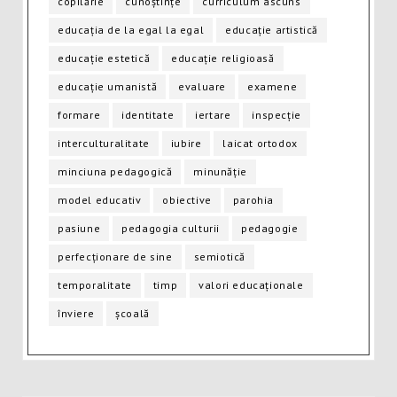
copilărie
cunoștințe
curriculum ascuns
educația de la egal la egal
educație artistică
educație estetică
educație religioasă
educație umanistă
evaluare
examene
formare
identitate
iertare
inspecție
interculturalitate
iubire
laicat ortodox
minciuna pedagogică
minunăție
model educativ
obiective
parohia
pasiune
pedagogia culturii
pedagogie
perfecționare de sine
semiotică
temporalitate
timp
valori educaționale
înviere
școală