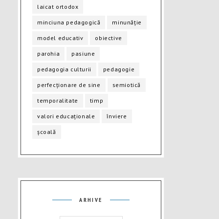
laicat ortodox
minciuna pedagogică
minunăție
model educativ
obiective
parohia
pasiune
pedagogia culturii
pedagogie
perfecționare de sine
semiotică
temporalitate
timp
valori educaționale
înviere
școală
Arhive
ARHIVE