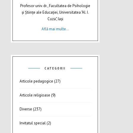
Profesor univ. dr., Facultatea de Psihologie
şi Ştiinţe ale Educaţiei, Universitatea "Al. I.
Cuza", Iaşi
Află mai multe...
CATEGORII
Articole pedagogice
(27)
Articole religioase
(9)
Diverse
(237)
Invitatul special
(2)