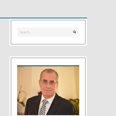
Search
Search
for: