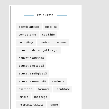
ETICHETE
adevăr artistic
Biserica
competențe
copilărie
cunoștințe
curriculum ascuns
educația de la egal la egal
educație artistică
educație estetică
educație religioasă
educație umanistă
evaluare
examene
formare
identitate
iertare
inspecție
interculturalitate
iubire