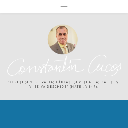
expand child menu
expand child menu
"CEREȚI ȘI VI SE VA DA; CĂUTAȚI ȘI VEȚI AFLA; BATEȚI ȘI
VI SE VA DESCHIDE" (MATEI, VII- 7).