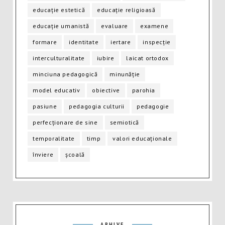
educație estetică
educație religioasă
educație umanistă
evaluare
examene
formare
identitate
iertare
inspecție
interculturalitate
iubire
laicat ortodox
minciuna pedagogică
minunăție
model educativ
obiective
parohia
pasiune
pedagogia culturii
pedagogie
perfecționare de sine
semiotică
temporalitate
timp
valori educaționale
înviere
școală
Arhive
ARHIVE