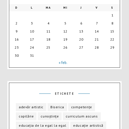
D
L
MA
MI
J
V
S
1
2
3
4
5
6
7
8
9
10
11
12
13
14
15
16
17
18
19
20
21
22
23
24
25
26
27
28
29
30
31
« feb.
ETICHETE
adevăr artistic
Biserica
competențe
copilărie
cunoștințe
curriculum ascuns
educația de la egal la egal
educație artistică