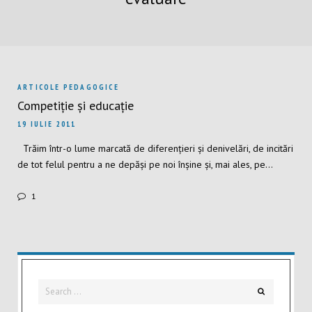
ARTICOLE PEDAGOGICE
Competiție și educație
19 IULIE 2011
Trăim într-o lume marcată de diferențieri și denivelări, de incitări
de tot felul pentru a ne depăși pe noi înșine și, mai ales, pe…
1
Search
Search
for: