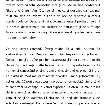
învățat ceva cu totul deosebit este și cel de muzică, profesorul
Gheorghe Ghițun. Am făcut cu el muzica și desenul dar cel mai
mult am avut de învățat în zecile de ore de repetiție în cadrul
corului școlii din Osoi, satul natal. Acum generosul profesor se află
la pensie, de mai mulți ani, încărcat de bătrânețe și de suferințe
fizice, poate și de multă singurătate și uitare din partea celor care
i-au fost cândva elevi.
Ce poți învăța cântând? Înveți multe. Să ai suflu și ritm. Să
viețuiești și să mori. Despre bine și rău. Despre tristeți și bucurii.
Despre tine și alții. Despre lumea aceasta și ceea ce este dincolo
de ea. Și mai înveți și alte lucruri. Că te poți raporta la existență
nu numai cunoscând-o, ci și admirând-o, simțind-o, preamărind-o.
Că există un mod mai profund de a vedea lumea și freamătul ei,
cel estetic. Că poți avea acces la o bucurie formidabilă atunci când
te raportezi la esențe, la valori supreme, la divin. Că mai presus
de tine există și alții cu care se naște o bucurie a reușitei prin
comuniune și solidaritate. Muzica ne dă lecții de armonie și de
echilibru existențial. De punere în rost și de compunere a unei