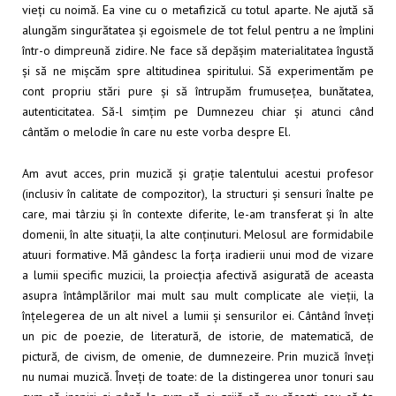
vieți cu noimă. Ea vine cu o metafizică cu totul aparte. Ne ajută să
alungăm singurătatea și egoismele de tot felul pentru a ne împlini
într-o dimpreună zidire. Ne face să depășim materialitatea îngustă
și să ne mișcăm spre altitudinea spiritului. Să experimentăm pe
cont propriu stări pure și să întrupăm frumusețea, bunătatea,
autenticitatea. Să-l simțim pe Dumnezeu chiar și atunci când
cântăm o melodie în care nu este vorba despre El.
Am avut acces, prin muzică și grație talentului acestui profesor
(inclusiv în calitate de compozitor), la structuri și sensuri înalte pe
care, mai târziu și în contexte diferite, le-am transferat și în alte
domenii, în alte situații, la alte conținuturi. Melosul are formidabile
atuuri formative. Mă gândesc la forța iradierii unui mod de vizare
a lumii specific muzicii, la proiecția afectivă asigurată de aceasta
asupra întâmplărilor mai mult sau mult complicate ale vieții, la
înțelegerea de un alt nivel a lumii și sensurilor ei. Cântând înveți
un pic de poezie, de literatură, de istorie, de matematică, de
pictură, de civism, de omenie, de dumnezeire. Prin muzică înveți
nu numai muzică. Înveți de toate: de la distingerea unor tonuri sau