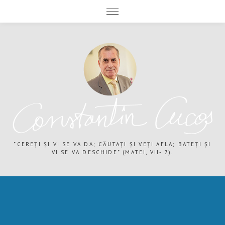
expand child menu
expand child menu
"CEREȚI ȘI VI SE VA DA; CĂUTAȚI ȘI VEȚI AFLA; BATEȚI ȘI
VI SE VA DESCHIDE" (MATEI, VII- 7).