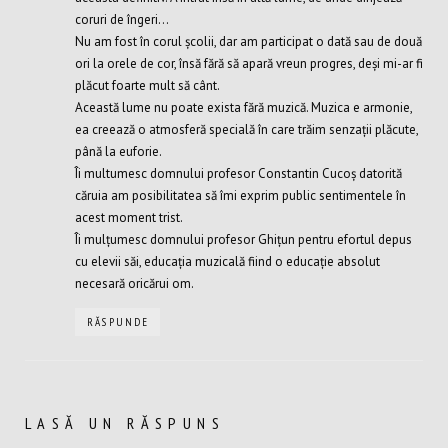
coruri de îngeri…
Nu am fost în corul școlii, dar am participat o dată sau de două
ori la orele de cor, însă fără să apară vreun progres, deși mi-ar fi
plăcut foarte mult să cânt.
Această lume nu poate exista fără muzică. Muzica e armonie,
ea creează o atmosferă specială în care trăim senzații plăcute,
până la euforie.
Îi multumesc domnului profesor Constantin Cucoș datorită
căruia am posibilitatea să îmi exprim public sentimentele în
acest moment trist.
Îi mulțumesc domnului profesor Ghițun pentru efortul depus
cu elevii săi, educația muzicală fiind o educație absolut
necesară oricărui om.
RĂSPUNDE
LASĂ UN RĂSPUNS