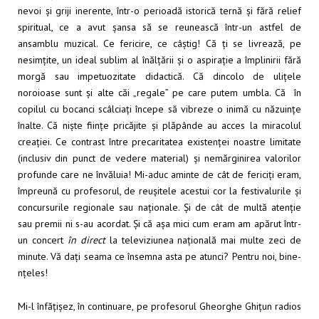
nevoi și griji inerente, într-o perioadă istorică ternă și fără relief
spiritual, ce a avut șansa să se reunească într-un astfel de
ansamblu muzical. Ce fericire, ce câștig! Că ți se livrează, pe
nesimțite, un ideal sublim al înălțării și o aspirație a împlinirii fără
morgă sau impetuozitate didactică. Că dincolo de ulițele
noroioase sunt și alte căi „regale” pe care putem umbla. Că în
copilul cu bocanci scâlciați începe să vibreze o inimă cu năzuințe
înalte. Că niște ființe pricăjite și plăpânde au acces la miracolul
creației. Ce contrast între precaritatea existenței noastre limitate
(inclusiv din punct de vedere material) și nemărginirea valorilor
profunde care ne învăluia! Mi-aduc aminte de cât de fericiți eram,
împreună cu profesorul, de reușitele acestui cor la festivalurile și
concursurile regionale sau naționale. Și de cât de multă atenție
sau premii ni s-au acordat. Și că așa mici cum eram am apărut într-
un concert
în direct
la televiziunea națională mai multe zeci de
minute. Vă dați seama ce însemna asta pe atunci? Pentru noi, bine-
nțeles!
Mi-l înfățișez, în continuare, pe profesorul Gheorghe Ghițun radios