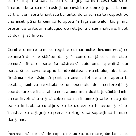
cum să inspiri și până la cum să ai grijă să nu răcești sau să te
îmbraci; de la cum să rostești un cuvânt de iubire și până la cum
să-ți chivernisești timpul sau bunurile; de la cum să te respecți pe
tine însuți până la cum să te apleci în fața semenilor tăi. Și, mai
presus de toate, prin situațiile de relaționare sau implicare, înveți
să devii și să fii om.
Corul e o micro-lume cu regulile ei: mai multe diviziuni (voci) ce
se mișcă de sine stătător dar și în concordanță cu o ritmicitate
comună; fiecare parte își păstrează autonomia specifică dar
participă cu ceva propriu la identitatea ansamblului; libertatea
fiecăruia este câștigată printr-un anumit fel de a te raporta la
celălalt; sinteza rezultată e un exemplu de interferență și
coordonare de înalt rafinament a unor individualități. Cântând într-
un cor înveți să urci și să cobori, să intri în lume și să te retragi din
ea, să fii laolaltă cu alții și să te izolezi, să te bucuri și să te
întristezi, să câștigi și să pierzi, să strigi și să șoptești, să fii mare
dar și mic.
Închipuiți-vă o masă de copii dintr-un sat oarecare, din familii cu