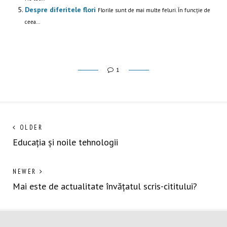
Despre diferitele flori
Florile sunt de mai multe feluri. În funcție de
ceea...
1
Navigare
Next
OLDER
post:
Educația și noile tehnologii
în
articole
Previous
NEWER
post:
Mai este de actualitate învățatul scris-cititului?