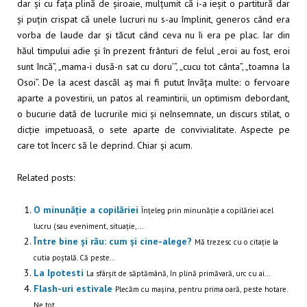
dar și cu fața plină de șiroaie, mulțumit că i-a ieșit o partitură dar
și puțin crispat că unele lucruri nu s-au împlinit, generos când era
vorba de laude dar și tăcut când ceva nu îi era pe plac. Iar din
hăul timpului adie și în prezent frânturi de felul „eroi au fost, eroi
sunt încă”, „mama-i dusă-n sat cu doru’”, „cucu tot cânta”, „toamna la
Osoi”. De la acest dascăl aș mai fi putut învăța multe: o fervoare
aparte a povestirii, un patos al reamintirii, un optimism debordant,
o bucurie dată de lucrurile mici și neînsemnate, un discurs stilat, o
dicție impetuoasă, o sete aparte de convivialitate. Aspecte pe
care tot încerc să le deprind. Chiar și acum.
Related posts:
O minunăție a copilăriei
Înțeleg prin minunăție a copilăriei acel
lucru (sau eveniment, situație,...
Între bine și rău: cum și cine-alege?
Mă trezesc cu o citație la
cutia poștală. Că peste...
La Ipotesti
La sfârșit de săptămână, în plină primăvară, urc cu ai...
Flash-uri estivale
Plecăm cu mașina, pentru prima oară, peste hotare.
Ne tot...