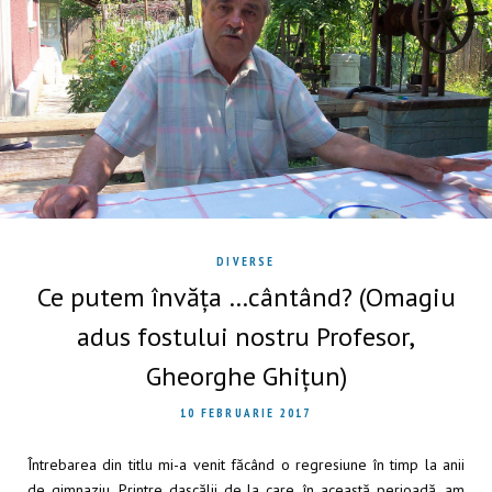
DIVERSE
Ce putem învăța …cântând? (Omagiu
adus fostului nostru Profesor,
Gheorghe Ghițun)
10 FEBRUARIE 2017
Întrebarea din titlu mi-a venit făcând o regresiune în timp la anii
de gimnaziu. Printre dascălii de la care, în această perioadă, am