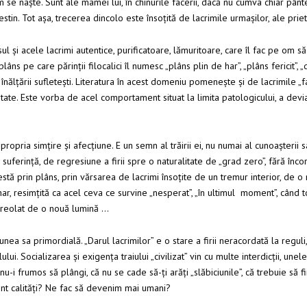
 se naște. Sunt ale mamei lui, în chinurile facerii, dacă nu cumva chiar pân
stin. Tot așa, trecerea dincolo este însoțită de lacrimile urmașilor, ale priete
și acele lacrimi autentice, purificatoare, lămuritoare, care îl fac pe om să se
ns pe care părinții filocalici îl numesc „plâns plin de har”, „plâns fericit”, „d
l înălțării sufletești. Literatura în acest domeniu pomenește și de lacrimile „f
litate. Este vorba de acel comportament situat la limita patologicului, a devia
ropria simțire și afecțiune. E un semn al trăirii ei, nu numai al cunoașterii s
suferință, de regresiune a firii spre o naturalitate de „grad zero”, fără încors
tă prin plâns, prin vărsarea de lacrimi însoțite de un tremur interior, de o 
har, resimțită ca acel ceva ce survine „nesperat”, „în ultimul moment”, când to
aureolat de o nouă lumină …
nea sa primordială. „Darul lacrimilor” e o stare a firii neracordată la reguli,
lului. Socializarea și exigența traiului „civilizat” vin cu multe interdicții, 
u-i frumos să plângi, că nu se cade să-ți arăți „slăbiciunile”, că trebuie să fi
unt calități? Ne fac să devenim mai umani?