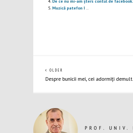
De ce nu mi-am șters contul de faceboo
Muzică patefon I
...
Navigare
Next
OLDER
post:
Despre bunicii mei, cei adormiți demul
în
articole
PROF. UNIV.