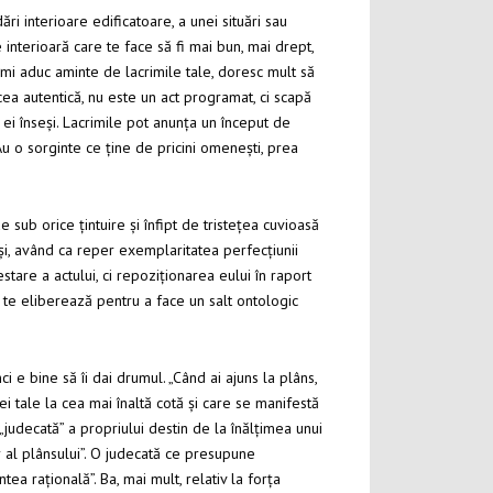
ări interioare edificatoare, a unei situări sau
interioară care te face să fi mai bun, mai drept,
 îmi aduc aminte de lacrimile tale, doresc mult să
cea autentică, nu este un act programat, ci scapă
 ei înseși. Lacrimile pot anunța un început de
u o sorginte ce ține de pricini omenești, prea
e sub orice țintuire și înfipt de tristețea cuvioasă
și, având ca reper exemplaritatea perfecțiunii
tare a actului, ci repoziționarea eului în raport
i te eliberează pentru a face un salt ontologic
ci e bine să îi dai drumul. „Când ai ajuns la plâns,
i tale la cea mai înaltă cotă și care se manifestă
judecată” a propriului destin de la înălțimea unui
r al plânsului”. O judecată ce presupune
tea rațională”. Ba, mai mult, relativ la forța