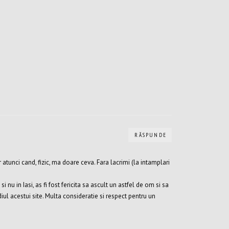
RĂSPUNDE
 atunci cand, fizic, ma doare ceva. Fara lacrimi (la intamplari
u in Iasi, as fi fost fericita sa ascult un astfel de om si sa
diul acestui site. Multa consideratie si respect pentru un