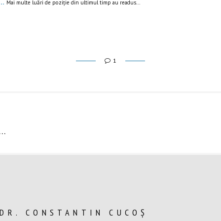
k…
Mai multe luări de poziție din ultimul timp au readus...
1
t…
 DR. CONSTANTIN CUCOȘ