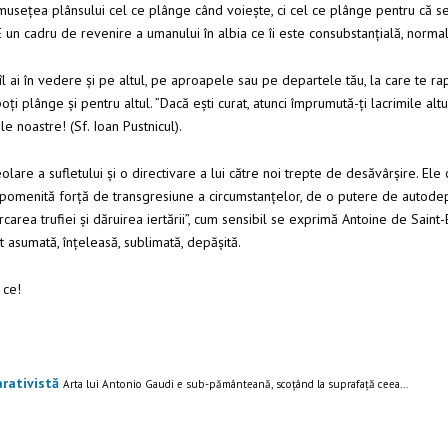
rumusețea plânsului cel ce plânge când voiește, ci cel ce plânge pentru că se
E un cadru de revenire a umanului în albia ce îi este consubstanțială, normal
ă îl ai în vedere și pe altul, pe aproapele sau pe departele tău, la care te rap
 poți plânge și pentru altul. ”Dacă ești curat, atunci împrumută-ți lacrimile a
e noastre! (Sf. Ioan Pustnicul).
re a sufletului și o directivare a lui către noi trepte de desăvârșire. Ele
omenită forță de transgresiune a circumstanțelor, de o putere de autodepăș
carea trufiei și dăruirea iertării”, cum sensibil se exprimă Antoine de Saint-E
 asumată, înțeleasă, sublimată, depășită.
 ce!
rativistă
Arta lui Antonio Gaudi e sub-pământeană, scoțând la suprafață ceea...