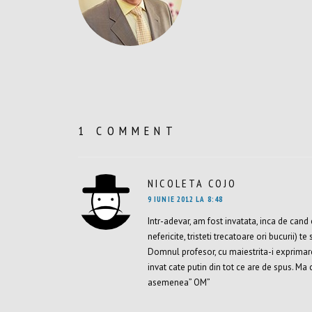
1 COMMENT
NICOLETA COJO
SPUNE:
9 IUNIE 2012 LA 8:48
Intr-adevar, am fost invatata, inca de cand 
nefericite, tristeti trecatoare ori bucurii) te
Domnul profesor, cu maiestrita-i exprimare,
invat cate putin din tot ce are de spus. Ma 
asemenea” OM”