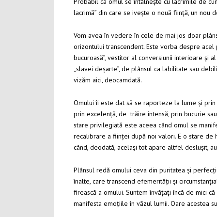
Probabil că omul se întâlnește cu lacrimile de cum
lacrimă” din care se ivește o nouă ființă, un nou de
Vom avea în vedere în cele de mai jos doar plânsul 
orizontului transcendent. Este vorba despre acel plâ
bucuroasă”, vestitor al conversiunii interioare și a
„slavei deșarte”, de plânsul ca labilitate sau debi
vizăm aici, deocamdată.
Omului îi este dat să se raporteze la lume și prin p
prin excelență, de trăire intensă, prin bucurie sau 
stare privilegiată este aceea când omul se manifes
recalibrare a ființei după noi valori. E o stare de 
când, deodată, același tot apare altfel deslușit, 
Plânsul redă omului ceva din puritatea și perfecțiu
înalte, care transcend efemerității și circumstanția
firească a omului. Suntem învățați încă de mici că n
manifesta emoțiile în văzul lumii. Oare acestea s