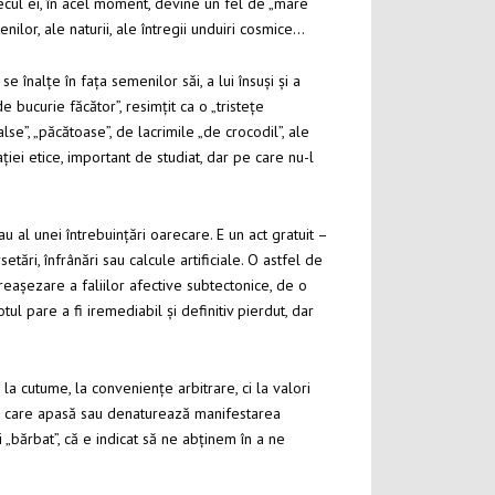
tecul ei, în acel moment, devine un fel de „mare
nilor, ale naturii, ale întregii unduiri cosmice…
 înalțe în fața semenilor săi, a lui însuși și a
e bucurie făcător”, resimțit ca o „tristețe
alse”, „păcătoase”, de lacrimile „de crocodil”, ale
ției etice, important de studiat, dar pe care nu-l
au al unei întrebuințări oarecare. E un act gratuit –
etări, înfrânări sau calcule artificiale. O astfel de
reașezare a faliilor afective subtectonice, de o
tul pare a fi iremediabil și definitiv pierdut, dar
 la cutume, la conveniențe arbitrare, ci la valori
unele care apasă sau denaturează manifestarea
i „bărbat”, că e indicat să ne abținem în a ne