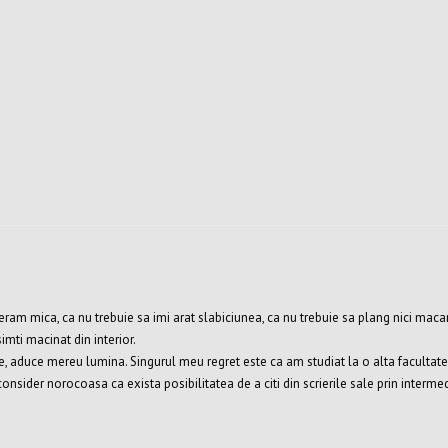
eram mica, ca nu trebuie sa imi arat slabiciunea, ca nu trebuie sa plang nici macar
 simti macinat din interior.
 aduce mereu lumina. Singurul meu regret este ca am studiat la o alta facultate si n
consider norocoasa ca exista posibilitatea de a citi din scrierile sale prin interme