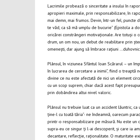
Lacrimile probează o sinceritate a insului în raport
apropieri maximale, prin responsabilizare, în rapo
mai demn, mai frumos. Devin, într-un fel, puncte
d
te văd, ca să mă umplu de bucurie” (Epistola a doua
oricărei constrângeri motivaționale. Are totuși o 
drum, un om nou, un debut de reabilitare prin ște
omenești, dar ajung să îmbrace rațiuni …duhovnice
Plânsul, în viziunea Sfântul Ioan Scărarul – un împă
în lucrarea de cercetare a inimii”, fiind o treapt
divine ce nu este afectată de nici un element circ
cu un scop suprem, chiar dacă acest fapt presupune
prin dobândirea altui nivel valoric.
Plânsul nu trebuie luat ca un accident lăuntric, ca 
ține-l cu toată tăria”- ne îndeamnă, oarecum parad
printr-o responsabilizare pe măsură. Nu este un c
supra-eu ce singur ți l-ai descoperit, și care ia 
decantare, reflecție, raționalitate. O maturitate ex