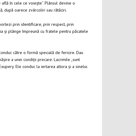
 află în cele ce voiește”. Plânsul devine o
ă, după oarece zvârcoliri sau rătăciri.
ortezi prin identificare, prin respect, prin
ltuia și plânge împreună cu fratele pentru păcatele
 conduc către o formă specială de fericire. Dau
ire a unei condiții precare. Lacrimile „sunt
xupery. Ele conduc la iertarea altora și a sinelui.