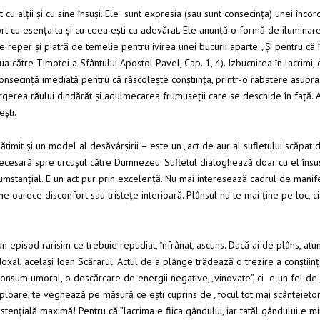
 cu alții și cu sine însuși. Ele sunt expresia (sau sunt consecința) unei încord
rt cu esența ta și cu ceea ești cu adevărat. Ele anunță o formă de iluminare 
e reper și piatră de temelie pentru ivirea unei bucurii aparte: „Și pentru că
 către Timotei a Sfântului Apostol Pavel, Cap. 1, 4). Izbucnirea în lacrimi, 
consecință imediată pentru că răscolește conștiința, printr-o rabatere asupra
rgerea răului dindărăt și adulmecarea frumuseții care se deschide în față. A
ști.
timit și un model al desăvârșirii – este un „act de aur al sufletului scăpat d
ă necesară spre urcușul către Dumnezeu. Sufletul dialoghează doar cu el însu
umstanțial. E un act pur prin excelență. Nu mai interesează cadrul de manifes
 oarece disconfort sau tristețe interioară. Plânsul nu te mai ține pe loc, c
un episod rarisim ce trebuie repudiat, înfrânat, ascuns. Dacă ai de plâns, atun
oxal, același Ioan Scărarul. Actul de a plânge trădează o trezire a conștiințe
onsum umoral, o descărcare de energii negative, „vinovate”, ci e un fel de „
amploare, te veghează pe măsură ce ești cuprins de „focul tot mai scânteieto
istențială maximă! Pentru că ”lacrima e fiica gândului, iar tatăl gândului e min