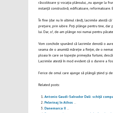
răscolitoare și vocația plânsului, „nu ajunge la f
instanță constructivă, edificatoare, reformatoare. 
În fine (dar nu în ultimul rând), lacrimile atestă c
prețuire, prin iubire. Poți plânge pentru tine, dar
lui. Dar, o!, de-am plânge noi numai pentru păcatel
Vom conchide spunând că lacrimile denotă o aureola
seama de o anumită măreție a ființei, de o nemaip
ploaia în care se topește primejdia furtunii, descăr
Lacrimile atestă în mod evident că o durere a fost
Ferice de omul care ajunge să plângă știind și de
Related posts:
Antonio Gaudi-Salvador Dali: schiță compa
Pelerinaj în Athos
...
Danemarca II
...