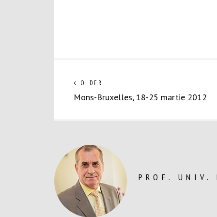
Navigare
Next
OLDER
post:
Mons-Bruxelles, 18-25 martie 2012
în
articole
PROF. UNIV.