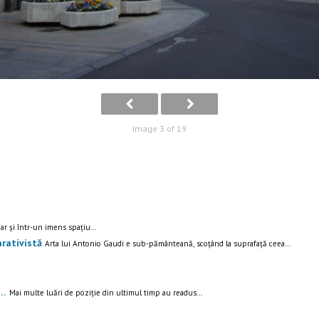
Image 3 of 19
ar și într-un imens spațiu...
rativistă
Arta lui Antonio Gaudi e sub-pământeană, scoțând la suprafață ceea...
k…
Mai multe luări de poziție din ultimul timp au readus...