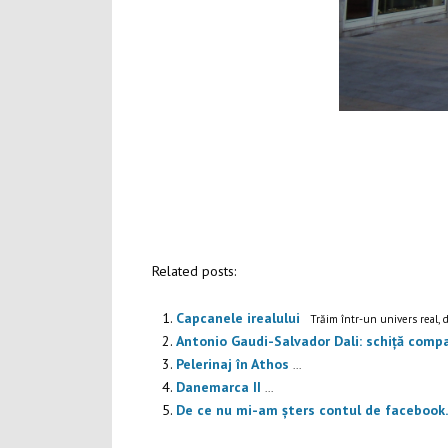
Related posts:
Capcanele irealului
Trăim într-un univers real, d
Antonio Gaudi-Salvador Dali: schiță compa
Pelerinaj în Athos
...
Danemarca II
...
De ce nu mi-am șters contul de faceboo