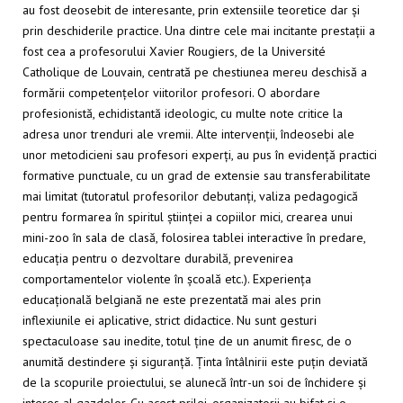
au fost deosebit de interesante, prin extensiile teoretice dar și
prin deschiderile practice. Una dintre cele mai incitante prestații a
fost cea a profesorului Xavier Rougiers, de la Université
Catholique de Louvain, centrată pe chestiunea mereu deschisă a
formării competențelor viitorilor profesori. O abordare
profesionistă, echidistantă ideologic, cu multe note critice la
adresa unor trenduri
ale vremii. Alte intervenții, îndeosebi ale
unor metodicieni sau profesori experți, au pus în evidență practici
formative punctuale, cu un grad de extensie sau transferabilitate
mai limitat (tutoratul profesorilor debutanți, valiza pedagogică
pentru formarea în spiritul științei a copiilor mici, crearea unui
mini-zoo în sala de clasă, folosirea tablei interactive în predare,
educația pentru o dezvoltare durabilă, prevenirea
comportamentelor violente în școală etc.). Experiența
educațională belgiană ne este prezentată mai ales prin
inflexiunile ei aplicative, strict didactice. Nu sunt gesturi
spectaculoase sau inedite, totul ține de un anumit firesc, de o
anumită destindere și siguranță. Ținta întâlnirii este puțin deviată
de la scopurile proiectului, se alunecă într-un soi de închidere și