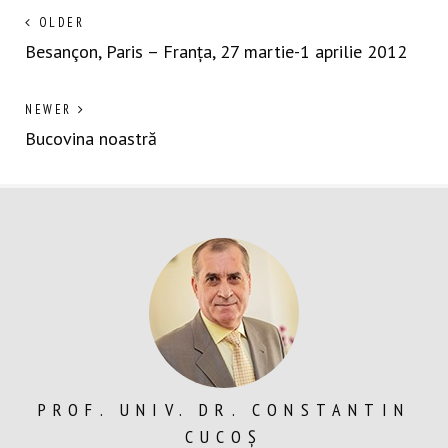
Navigare
Next
OLDER
post:
Besançon, Paris – Franța, 27 martie-1 aprilie 2012
în
articole
Previous
NEWER
post:
Bucovina noastră
PROF. UNIV. DR. CONSTANTIN
CUCOȘ