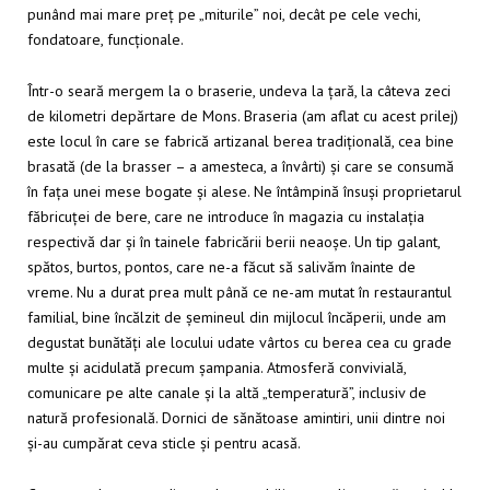
punând mai mare preț pe „miturile” noi, decât pe cele vechi,
fondatoare, funcționale.
Într-o seară mergem la o braserie, undeva la țară, la câteva zeci
de kilometri depărtare de Mons. Braseria (am aflat cu acest prilej)
este locul în care se fabrică artizanal berea tradițională, cea bine
brasată (de la brasser – a amesteca, a învârti) și care se consumă
în fața unei mese bogate și alese. Ne întâmpină însuși proprietarul
făbricuței de bere, care ne introduce în magazia cu instalația
respectivă dar și în tainele fabricării berii neaoșe. Un tip galant,
spătos, burtos, pontos, care ne-a făcut să salivăm înainte de
vreme. Nu a durat prea mult până ce ne-am mutat în restaurantul
familial, bine încălzit de șemineul din mijlocul încăperii, unde am
degustat bunătăți ale locului udate vârtos cu berea cea cu grade
multe și acidulată precum șampania. Atmosferă convivială,
comunicare pe alte canale și la altă „temperatură”, inclusiv de
natură profesională. Dornici de sănătoase amintiri, unii dintre noi
și-au cumpărat ceva sticle și pentru acasă.