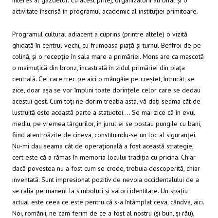
interes al gazdelor. Cu acest prilej, organizatorii au bifat și o
activitate înscrisă în programul academic al instituției primitoare.
Programul cultural adiacent a cuprins (printre altele) o vizită
ghidată în centrul vechi, cu frumoasa piață și turnul Beffroi de pe
colină, și o recepție în sala mare a primăriei. Mons are ca mascotă
o maimuțică din bronz, încastrată în zidul primăriei din piața
centrală. Cei care trec pe aici o mângâie pe creștet, întrucât, se
zice, doar așa se vor împlini toate dorințele celor care se dedau
acestui gest. Cum toți ne dorim treaba asta, vă dați seama cât de
lustruită este această parte a statuetei…. Se mai zice că în evul
mediu, pe vremea târgurilor, în jurul ei se postau pungile cu bani,
fiind atent păzite de cineva, constituindu-se un loc al siguranței.
Nu-mi dau seama cât de operațională a fost această strategie,
cert este că a rămas în memoria locului tradiția cu pricina. Chiar
dacă povestea nu a fost cum se crede, trebuia descoperită, chiar
inventată. Sunt impresionat pozitiv de nevoia occidentalului de a
se ralia permanent la simboluri și valori identitare. Un spațiu
actual este ceea ce este pentru că s-a întâmplat ceva, cândva, aici.
Noi, românii, ne cam ferim de ce a fost al nostru (și bun, și rău),