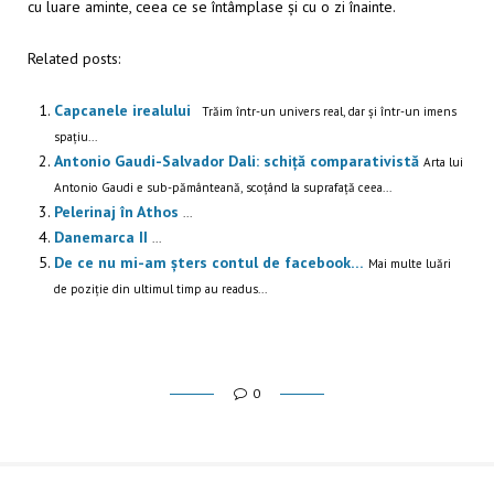
cu luare aminte, ceea ce se întâmplase și cu o zi înainte.
Related posts:
Capcanele irealului
Trăim într-un univers real, dar și într-un imens
spațiu...
Antonio Gaudi-Salvador Dali: schiță comparativistă
Arta lui
Antonio Gaudi e sub-pământeană, scoțând la suprafață ceea...
Pelerinaj în Athos
...
Danemarca II
...
De ce nu mi-am șters contul de facebook…
Mai multe luări
de poziție din ultimul timp au readus...
0