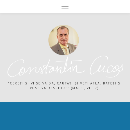
expand child menu
expand child menu
"CEREȚI ȘI VI SE VA DA; CĂUTAȚI ȘI VEȚI AFLA; BATEȚI ȘI
VI SE VA DESCHIDE" (MATEI, VII- 7).