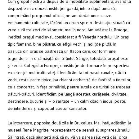
Cum grupul nostru a dispus de o mobilitate suplimentară, având la
dispoziție microbuzul instituției gazdă, într-o după amiază,
comprimând programul oficial, ne-am dedat unor cauze
eminamente culturale, făcând un drum spre o destinație situată cu
vreo sută treizeci de kilometri mai în nord. Am adăstat la Brugge,
ineditul orașul medieval, considerat a fi Veneția nordului. Un oraș
tipic flamand, bine păstrat, cu efigii vechi și noi (de pildă, în
bazilica din oraș se păstrează un flacon care, conform unei
legende, ar fi o rămășiță din Sfântul Sânge; totodată, orașul este
și sediul Colegiului Europei, o instituție de formare în perspectiva
excelenței multiculturale). Identificăm la tot pasul canale, clădiri
vechi, restaurante tipice, ba chiar și orchestră de fanfară a tinerilor,
ce a concertat, în fața primăriei, pentru sutele de turiști ce treceau
pâlcuri-pâlcuri. Identificăm, pe lângă acestea, curățenie, civilitate,
destindere, bucurie și – o raritate – un calm citadin indus, poate,
de întinderea și clipocitul apelor canalelor.
La întoarcere, poposim două zile în Bruxelles. Mai întâi, adăstăm la
muzeul René Magritte, reprezentant de seamă al suprarealismului.
Să intrați, dacă ajungeți aici, că nu vă va părea rău: veți găsi circa