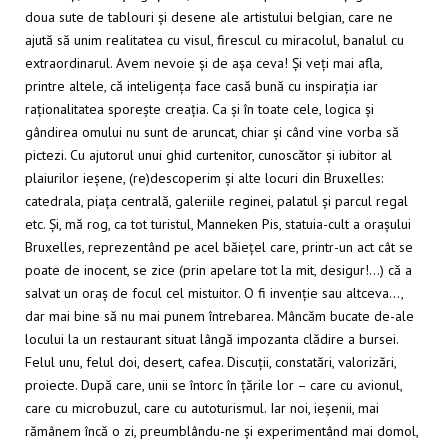
doua sute de tablouri și desene ale artistului belgian, care ne
ajută să unim realitatea cu visul, firescul cu miracolul, banalul cu
extraordinarul. Avem nevoie și de așa ceva! Și veți mai afla,
printre altele, că inteligența face casă bună cu inspirația iar
raționalitatea sporește creația. Ca și în toate cele, logica și
gândirea omului nu sunt de aruncat, chiar și când vine vorba să
pictezi. Cu ajutorul unui ghid curtenitor, cunoscător și iubitor al
plaiurilor ieșene, (re)descoperim și alte locuri din Bruxelles:
catedrala, piața centrală, galeriile reginei, palatul și parcul regal
etc. Și, mă rog, ca tot turistul, Manneken Pis, statuia-cult a orașului
Bruxelles, reprezentând pe acel băiețel care, printr-un act cât se
poate de inocent, se zice (prin apelare tot la mit, desigur!…) că a
salvat un oraș de focul cel mistuitor. O fi invenție sau altceva…,
dar mai bine să nu mai punem întrebarea. Mâncăm bucate de-ale
locului la un restaurant situat lângă impozanta clădire a bursei.
Felul unu, felul doi, desert, cafea. Discuții, constatări, valorizări,
proiecte. După care, unii se întorc în țările lor – care cu avionul,
care cu microbuzul, care cu autoturismul. Iar noi, ieșenii, mai
rămânem încă o zi, preumblându-ne și experimentând mai domol,