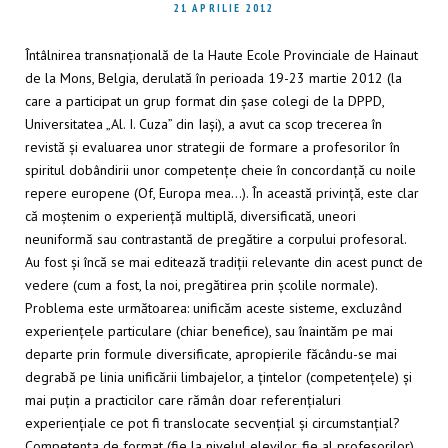
21 APRILIE 2012
Întâlnirea transnațională de la Haute Ecole Provinciale de Hainaut
de la Mons, Belgia, derulată în perioada 19-23 martie 2012 (la
care a participat un grup format din șase colegi de la DPPD,
Universitatea „Al. I. Cuza” din Iași), a avut ca scop trecerea în
revistă și evaluarea unor strategii de formare a profesorilor în
spiritul dobândirii unor competențe cheie în concordanță cu noile
repere europene (Of, Europa mea…). În această privință, este clar
că moștenim o experiență multiplă, diversificată, uneori
neuniformă sau contrastantă de pregătire a corpului profesoral.
Au fost și încă se mai editează tradiții relevante din acest punct de
vedere (cum a fost, la noi, pregătirea prin școlile normale).
Problema este următoarea: unificăm aceste sisteme, excluzând
experiențele particulare (chiar benefice), sau înaintăm pe mai
departe prin formule diversificate, apropierile făcându-se mai
degrabă pe linia unificării limbajelor, a țintelor (competențele) și
mai puțin a practicilor care rămân doar referențialuri
experiențiale ce pot fi translocate secvențial și circumstanțial?
Competența de format (fie la nivelul elevilor, fie al profesorilor)