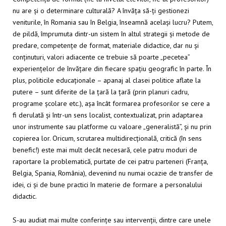
nu are și o determinare culturală? A învăța să-ți gestionezi
veniturile, în Romania sau în Belgia, înseamnă același lucru? Putem,
de pildă, împrumuta dintr-un sistem în altul strategii și metode de
predare, competențe de format, materiale didactice, dar nu și
conținuturi, valori adiacente ce trebuie să poarte „pecetea”
experiențelor de învățare din fiecare spațiu geografic în parte. În
plus, politicile educaționale – apanaj al clasei politice aflate la
putere – sunt diferite de la țară la țară (prin planuri cadru,
programe școlare etc.), așa încât formarea profesorilor se cere a
fi derulată și într-un sens localist, contextualizat, prin adaptarea
unor instrumente sau platforme cu valoare „generalistă”, și nu prin
copierea lor. Oricum, scrutarea multidirecțională, critică (în sens
benefic!) este mai mult decât necesară, cele patru moduri de
raportare la problematică, purtate de cei patru parteneri (Franța,
Belgia, Spania, România), devenind nu numai ocazie de transfer de
idei, ci și de bune practici în materie de formare a personalului
didactic.
S-au audiat mai multe conferințe sau intervenții, dintre care unele