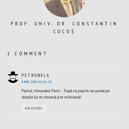
PROF. UNIV. DR. CONSTANTIN
CUCOȘ
1 COMMENT
PETRONELA
SPUNE:
8 MAI 2012 LA 21:51
Parisul, minunatul Paris!… După ce paşii te-au purtat pe
străzile lui, te cheamă şi te recheamă!
RĂSPUNDE