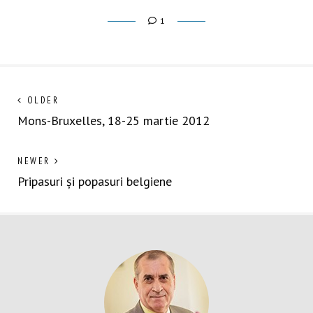
1
Navigare
Next
OLDER
post:
Mons-Bruxelles, 18-25 martie 2012
în
articole
Previous
NEWER
post:
Pripasuri și popasuri belgiene