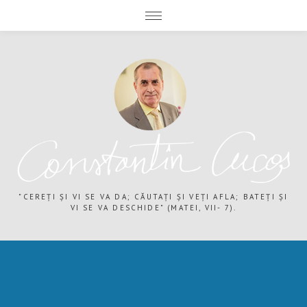
expand child menu
expand child menu
"CEREȚI ȘI VI SE VA DA; CĂUTAȚI ȘI VEȚI AFLA; BATEȚI ȘI
VI SE VA DESCHIDE" (MATEI, VII- 7).