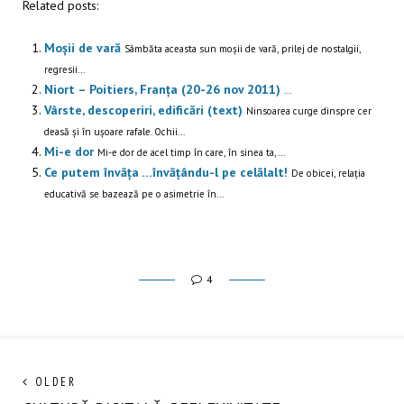
Related posts:
Moșii de vară
Sâmbăta aceasta sun moșii de vară, prilej de nostalgii,
regresii...
Niort – Poitiers, Franța (20-26 nov 2011)
...
Vârste, descoperiri, edificări (text)
Ninsoarea curge dinspre cer
deasă și în ușoare rafale. Ochii...
Mi-e dor
Mi-e dor de acel timp în care, în sinea ta,...
Ce putem învăța …învățându-l pe celălalt!
De obicei, relația
educativă se bazează pe o asimetrie în...
4
Navigare
Next
OLDER