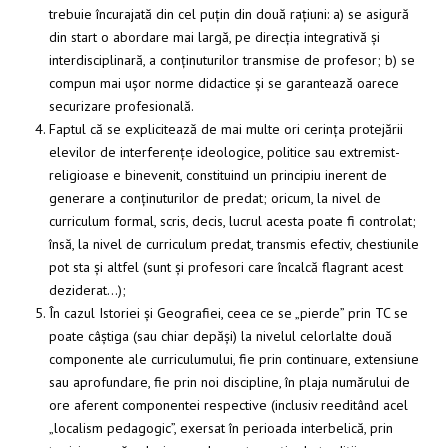
trebuie încurajată din cel puțin din două rațiuni: a) se asigură
din start o abordare mai largă, pe direcția integrativă și
interdisciplinară, a conținuturilor transmise de profesor; b) se
compun mai ușor norme didactice și se garantează oarece
securizare profesională.
Faptul că se explicitează de mai multe ori cerința protejării
elevilor de interferențe ideologice, politice sau extremist-
religioase e binevenit, constituind un principiu inerent de
generare a conținuturilor de predat; oricum, la nivel de
curriculum formal, scris, decis, lucrul acesta poate fi controlat;
însă, la nivel de curriculum predat, transmis efectiv, chestiunile
pot sta și altfel (sunt și profesori care încalcă flagrant acest
deziderat…);
În cazul Istoriei și Geografiei, ceea ce se „pierde” prin TC se
poate câștiga (sau chiar depăși) la nivelul celorlalte două
componente ale curriculumului, fie prin continuare, extensiune
sau aprofundare, fie prin noi discipline, în plaja numărului de
ore aferent componentei respective (inclusiv reeditând acel
„localism pedagogic”, exersat în perioada interbelică, prin