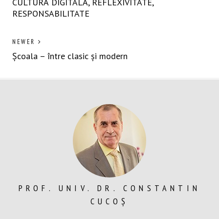
post:
CULTURĂ DIGITALĂ, REFLEXIVITATE,
în
RESPONSABILITATE
articole
Previous
NEWER
post:
Școala – între clasic și modern
PROF. UNIV. DR. CONSTANTIN
CUCOȘ