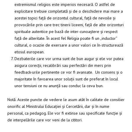
extremismul religios este imperios necesară. O astfel de
explicitare trebuie completată și de o deschidere mai mare a
acestei topici față de orizontul cultural, față de nevoile și
provocările prin care trec tinerii liceeni, față de alte orizonturi
spirituale autentice pe bază de inter-cunoaștere și respect
față de alteritate. În acest fel Religia poate fi un „inductor”
cultural, o ocazie de exersare a unor valori ce în-structurează
etosul european.
Dezbaterile care vor urma sunt de bun augur și ele vor putea
asigura corecții, recalibrări sau perfectări din mers prin
feedback-urile pertinente ce vor fi avansate. Un consens și o
majoritate în favoarea unor soluții sunt de preferat în locul
unor tensiuni ce nu anunță sau conduc la ceva bun.
Notă. Aceste puncte de vedere le asum atât în calitate de consilier
onorific al Ministrului Educației și Cercetării, dar și în nume
personal, ca pedagog. Ele vor fi extinse sau specificate funcție și
de interpelările care vor veni de la cititori.