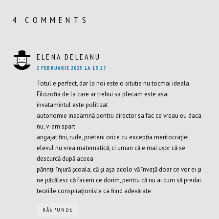
4 COMMENTS
ELENA DELEANU
SPUNE:
2 FEBRUARIE 2025 LA 13:27
Totul e perfect, dar la noi este o situtie nu tocmai ideala.
Filozofia de la care ar trebui sa plecam este asa:
invatamintul este politizat
autonomie inseamnă pentru director sa fac ce vreau eu daca
nu, v-am spart
angajat fini, rude, prieteni orice cu excepția meritocrației
elevul nu vrea matematică, ci uman că e mai ușor că se
descurcă după aceea
părinții înjură școala, că și așa acolo vă învață doar ce vor ei și
ne păcălesc că facem ce dorim, pentru că nu ai cum să predai
teoriile conspiraționiste ca fiind adevărate
RĂSPUNDE