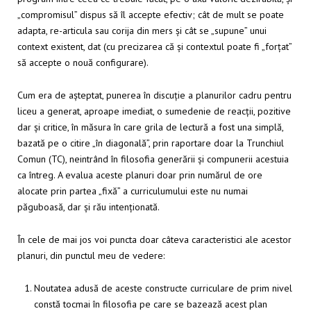
„compromisul” dispus să îl accepte efectiv; cât de mult se poate
adapta, re-articula sau corija din mers și cât se „supune” unui
context existent, dat (cu precizarea că și contextul poate fi „forțat”
să accepte o nouă configurare).
Cum era de așteptat, punerea în discuție a planurilor cadru pentru
liceu a generat, aproape imediat, o sumedenie de reacții, pozitive
dar și critice, în măsura în care grila de lectură a fost una simplă,
bazată pe o citire „în diagonală”, prin raportare doar la Trunchiul
Comun (TC), neintrând în filosofia generării și compunerii acestuia
ca întreg. A evalua aceste planuri doar prin numărul de ore
alocate prin partea „fixă” a curriculumului este nu numai
păguboasă, dar și rău intenționată.
În cele de mai jos voi puncta doar câteva caracteristici ale acestor
planuri, din punctul meu de vedere:
Noutatea adusă de aceste constructe curriculare de prim nivel
constă tocmai în filosofia pe care se bazează acest plan