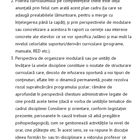
Plierea curriculumului pe competențele cheie este deja
anunțată prin felul cum arată acest plan cadru (la care se
adaugă prealabilele lămuritoare, pentru a merge cu
înțelegerea până la capăt), și prin perspectivele de modulare
sau concretizare a acestora în raport cu cerințe sau interese
concrete ale elevilor ce se vor specifica /adânci și mai mult la
nivelul celorlalte suporturi/derivări curriculare (programe,
manuale, RED etc.).
Perspectiva de organizare modulară sau pe unități de
învățare la unele discipline constituie o noutate de structurare
curriculară care, dincolo de infuzarea oportună a noi tipuri de
conținuturi, aflate într-o dinamică permanentă, poate rezolva
riscul supraîncărcării programului școlar; rămâne de
aprofundat în perspectivă chestiuni administrative legate de
cine predă acele teme (dacă e vorba de unitățile tematice din
cadrul disciplinei Consiliere și orientare, conform legislației
prezente, persoanele în cauză trebuie să aibă pregătire
psihopedagogică), cum se gestionează activitățile la nivel de
orar, cine plătește etc. În acest sens, se va repune în discuție
ideea formări bi- sau tri-disciplinare a viitorului profesor ce