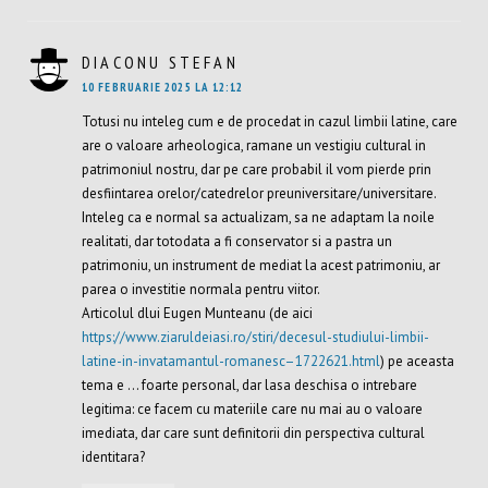
DIACONU STEFAN
SPUNE:
10 FEBRUARIE 2025 LA 12:12
Totusi nu inteleg cum e de procedat in cazul limbii latine, care
are o valoare arheologica, ramane un vestigiu cultural in
patrimoniul nostru, dar pe care probabil il vom pierde prin
desfiintarea orelor/catedrelor preuniversitare/universitare.
Inteleg ca e normal sa actualizam, sa ne adaptam la noile
realitati, dar totodata a fi conservator si a pastra un
patrimoniu, un instrument de mediat la acest patrimoniu, ar
parea o investitie normala pentru viitor.
Articolul dlui Eugen Munteanu (de aici
https://www.ziaruldeiasi.ro/stiri/decesul-studiului-limbii-
latine-in-invatamantul-romanesc–1722621.html
) pe aceasta
tema e … foarte personal, dar lasa deschisa o intrebare
legitima: ce facem cu materiile care nu mai au o valoare
imediata, dar care sunt definitorii din perspectiva cultural
identitara?