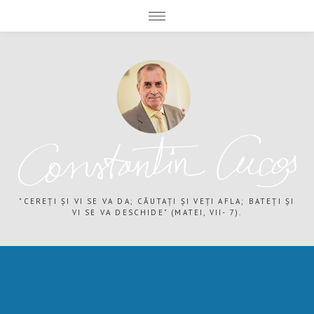
expand child menu
expand child menu
"CEREȚI ȘI VI SE VA DA; CĂUTAȚI ȘI VEȚI AFLA; BATEȚI ȘI
VI SE VA DESCHIDE" (MATEI, VII- 7).