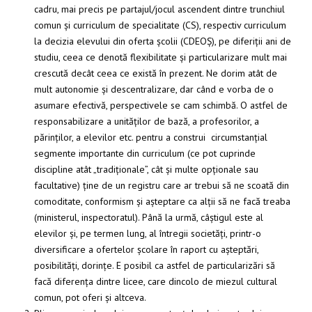
cadru, mai precis pe partajul/jocul ascendent dintre trunchiul
comun și curriculum de specialitate (CS), respectiv curriculum
la decizia elevului din oferta școlii (CDEOȘ), pe diferiții ani de
studiu, ceea ce denotă flexibilitate și particularizare mult mai
crescută decât ceea ce există în prezent. Ne dorim atât de
mult autonomie și descentralizare, dar când e vorba de o
asumare efectivă, perspectivele se cam schimbă. O astfel de
responsabilizare a unităților de bază, a profesorilor, a
părinților, a elevilor etc. pentru a construi circumstanțial
segmente importante din curriculum (ce pot cuprinde
discipline atât „tradiționale”, cât și multe opționale sau
facultative) ține de un registru care ar trebui să ne scoată din
comoditate, conformism și așteptare ca alții să ne facă treaba
(ministerul, inspectoratul). Până la urmă, câștigul este al
elevilor și, pe termen lung, al întregii societăți, printr-o
diversificare a ofertelor școlare în raport cu așteptări,
posibilități, dorințe. E posibil ca astfel de particularizări să
facă diferența dintre licee, care dincolo de miezul cultural
comun, pot oferi și altceva.