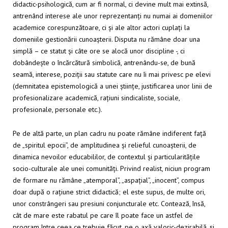
didactic-psihologică, cum ar fi normal, ci devine mult mai extinsă,
antrenând interese ale unor reprezentanți nu numai ai domeniilor
academice corespunzătoare, ci și ale altor actori cuplați la
domeniile gestionării cunoașterii. Disputa nu rămâne doar una
simplă – ce statut și câte ore se alocă unor discipline -, ci
dobândește o încărcătură simbolică, antrenându-se, de bună
seamă, interese, poziții sau statute care nu îi mai privesc pe elevi
(demnitatea epistemologică a unei științe, justificarea unor linii de
profesionalizare academică, rațiuni sindicaliste, sociale,
profesionale, personale etc.).
Pe de altă parte, un plan cadru nu poate rămâne indiferent față
de „spiritul epocii”, de amplitudinea și relieful cunoașterii, de
dinamica nevoilor educabililor, de contextul și particularitățile
socio-culturale ale unei comunități. Privind realist, niciun program
de formare nu rămâne „atemporal”, „aspațial”, „inocent”, compus
doar după o rațiune strict didactică; el este supus, de multe ori,
unor constrângeri sau presiuni conjuncturale etc. Contează, însă,
cât de mare este rabatul pe care îl poate face un astfel de
program între ceea ce trebuie făcut, pe o axă valoric-dezirabilă, și