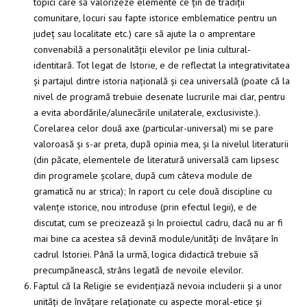
topici care să valorizeze elemente ce țin de tradiții
comunitare, locuri sau fapte istorice emblematice pentru un
județ sau localitate etc.) care să ajute la o amprentare
convenabilă a personalității elevilor pe linia cultural-
identitară. Tot legat de Istorie, e de reflectat la integrativitatea
și partajul dintre istoria națională și cea universală (poate că la
nivel de programă trebuie desenate lucrurile mai clar, pentru
a evita abordările/alunecările unilaterale, exclusiviste.).
Corelarea celor două axe (particular-universal) mi se pare
valoroasă și s-ar preta, după opinia mea, și la nivelul literaturii
(din păcate, elementele de literatură universală cam lipsesc
din programele școlare, după cum câteva module de
gramatică nu ar strica); în raport cu cele două discipline cu
valențe istorice, nou introduse (prin efectul legii), e de
discutat, cum se precizează și în proiectul cadru, dacă nu ar fi
mai bine ca acestea să devină module/unități de învățare în
cadrul Istoriei. Până la urmă, logica didactică trebuie să
precumpănească, strâns legată de nevoile elevilor.
Faptul că la Religie se evidențiază nevoia includerii și a unor
unități de învățare relaționate cu aspecte moral-etice și