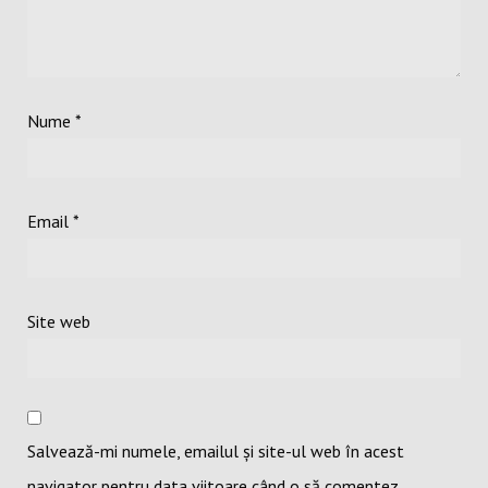
Nume
*
Email
*
Site web
Salvează-mi numele, emailul și site-ul web în acest
navigator pentru data viitoare când o să comentez.