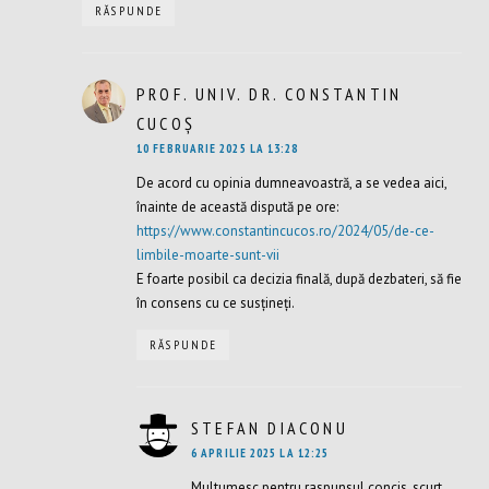
RĂSPUNDE
PROF. UNIV. DR. CONSTANTIN
CUCOȘ
SPUNE:
10 FEBRUARIE 2025 LA 13:28
De acord cu opinia dumneavoastră, a se vedea aici,
înainte de această dispută pe ore:
https://www.constantincucos.ro/2024/05/de-ce-
limbile-moarte-sunt-vii
E foarte posibil ca decizia finală, după dezbateri, să fie
în consens cu ce susțineți.
RĂSPUNDE
STEFAN DIACONU
SPUNE:
6 APRILIE 2025 LA 12:25
Multumesc pentru raspunsul concis, scurt,