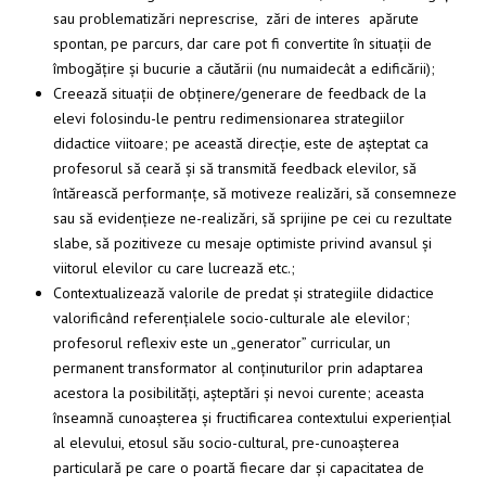
sau problematizări neprescrise, zări de interes apărute
spontan, pe parcurs, dar care pot fi convertite în situații de
îmbogățire și bucurie a căutării (nu numaidecât a edificării);
Creează situații de obținere/generare de feedback de la
elevi folosindu-le pentru redimensionarea strategiilor
didactice viitoare; pe această direcție, este de așteptat ca
profesorul să ceară și să transmită feedback elevilor, să
întărească performanțe, să motiveze realizări, să consemneze
sau să evidențieze ne-realizări, să sprijine pe cei cu rezultate
slabe, să pozitiveze cu mesaje optimiste privind avansul și
viitorul elevilor cu care lucrează etc.;
Contextualizează valorile de predat și strategiile didactice
valorificând referențialele socio-culturale ale elevilor;
profesorul reflexiv este un „generator” curricular, un
permanent transformator al conținuturilor prin adaptarea
acestora la posibilități, așteptări și nevoi curente; aceasta
înseamnă cunoașterea și fructificarea contextului experiențial
al elevului, etosul său socio-cultural, pre-cunoașterea
particulară pe care o poartă fiecare dar și capacitatea de