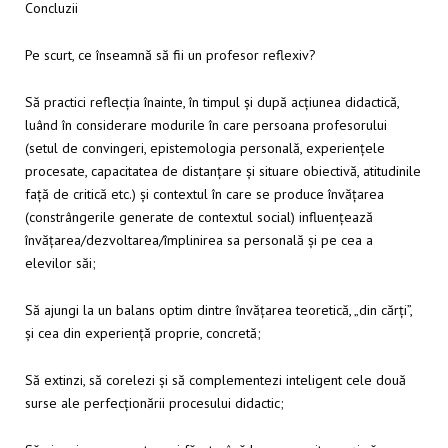
Concluzii
Pe scurt, ce înseamnă să fii un profesor reflexiv?
Să practici reflecția înainte, în timpul și după acțiunea didactică,
luând în considerare modurile în care persoana profesorului
(setul de convingeri, epistemologia personală, experiențele
procesate, capacitatea de distanțare și situare obiectivă, atitudinile
față de critică etc.) și contextul în care se produce învățarea
(constrângerile generate de contextul social) influențează
învățarea/dezvoltarea/împlinirea sa personală și pe cea a
elevilor săi;
Să ajungi la un balans optim dintre învățarea teoretică, „din cărți”,
și cea din experiență proprie, concretă;
Să extinzi, să corelezi și să complementezi inteligent cele două
surse ale perfecționării procesului didactic;