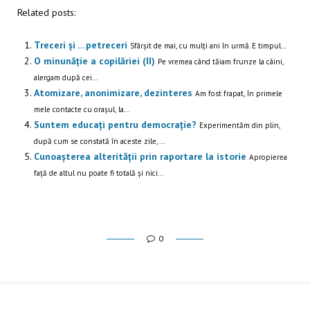
Related posts:
Treceri și …petreceri
Sfârșit de mai, cu mulți ani în urmă. E timpul...
O minunăție a copilăriei (II)
Pe vremea când tăiam frunze la câini,
alergam după cei...
Atomizare, anonimizare, dezinteres
Am fost frapat, în primele
mele contacte cu orașul, la...
Suntem educați pentru democrație?
Experimentăm din plin,
după cum se constată în aceste zile,...
Cunoașterea alterității prin raportare la istorie
Apropierea
față de altul nu poate fi totală și nici...
0