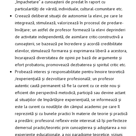
„împachetare” a cunoașterii de predat în raport cu
particularități de vârstă, individuale, cultural-comunitare etc.
Creează deliberat situații de autonomie la elevi, pe care le
integrează, stimulează, valorizează în procesul de predare-
învățare; un astfel de profesor formează la elevi deprinderi
de activitate independentă, de asimilare critic-constructivă a
cunoașterii, se bazează pe încredere și acordă credibilitate
elevilor, stimulează formarea și exprimarea liberă a acestora,
încurajează diversitatea de opinii pe bază de argumente și
efort probatoriu, promovează dezbaterea și spiritul critic etc.
Probează interes și responsabilitate pentru înnoire teoretică
/experiențială și dezvoltare profesională; un profesor
autentic caută permanent să fie la curent cu ce este nou și
eficient din perspectivă metodică, participă sau devine actant
al situațiilor de împărtășire experiențială, se informează și
este la curent cu noutățile din câmpul academic pe care îl
reprezintă și cu bunele practici în materie de teorie și practică
a predării; profesorul reflexiv este interesat să își perfecteze
demersul practic/teoretic prin cunoașterea și adoptarea a noi
experiențe educaționale, a noi paradigme teoretice, viziuni,