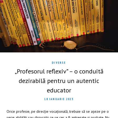
DIVERSE
„Profesorul reflexiv” – o conduită
dezirabilă pentru un autentic
educator
18 IANUARIE 2023
Orice profesie, pe direcție vocațională, trebuie să se așeze pe o
serie abilități sau dispoziții ce se cer a fi antrenate și probate. Nu