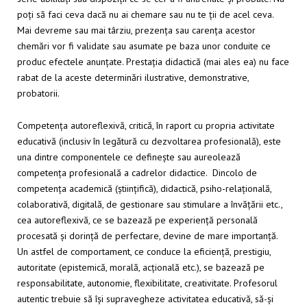
poți să faci ceva dacă nu ai chemare sau nu te ții de acel ceva.
Mai devreme sau mai târziu, prezența sau carența acestor
chemări vor fi validate sau asumate pe baza unor conduite ce
produc efectele anunțate. Prestația didactică (mai ales ea) nu face
rabat de la aceste determinări ilustrative, demonstrative,
probatorii.
Competența autoreflexivă, critică, în raport cu propria activitate
educativă (inclusiv în legătură cu dezvoltarea profesională), este
una dintre componentele ce definește sau aureolează
competența profesională a cadrelor didactice. Dincolo de
competența academică (științifică), didactică, psiho-relațională,
colaborativă, digitală, de gestionare sau stimulare a învățării etc.,
cea autoreflexivă, ce se bazează pe experiență personală
procesată și dorință de perfectare, devine de mare importanță.
Un astfel de comportament, ce conduce la eficiență, prestigiu,
autoritate (epistemică, morală, acțională etc.), se bazează pe
responsabilitate, autonomie, flexibilitate, creativitate. Profesorul
autentic trebuie să își supravegheze activitatea educativă, să-și