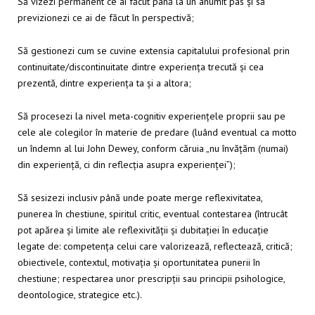
Să vizezi permanent ce ai făcut până la un anumit pas și să
previzionezi ce ai de făcut în perspectivă;
Să gestionezi cum se cuvine extensia capitalului profesional prin
continuitate/discontinuitate dintre experiența trecută și cea
prezentă, dintre experiența ta și a altora;
Să procesezi la nivel meta-cognitiv experiențele proprii sau pe
cele ale colegilor în materie de predare (luând eventual ca motto
un îndemn al lui John Dewey, conform căruia „nu învățăm (numai)
din experiență, ci din reflecția asupra experienței”);
Să sesizezi inclusiv până unde poate merge reflexivitatea,
punerea în chestiune, spiritul critic, eventual contestarea (întrucât
pot apărea și limite ale reflexivității și dubitației în educație
legate de: competența celui care valorizează, reflectează, critică;
obiectivele, contextul, motivația și oportunitatea punerii în
chestiune; respectarea unor prescripții sau principii psihologice,
deontologice, strategice etc.).