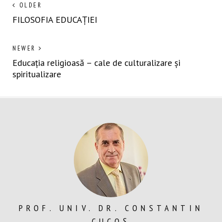
Navigare
Next
OLDER
post:
FILOSOFIA EDUCAȚIEI
în
articole
Previous
NEWER
post:
Educația religioasă – cale de culturalizare și
spiritualizare
PROF. UNIV. DR. CONSTANTIN
CUCOȘ