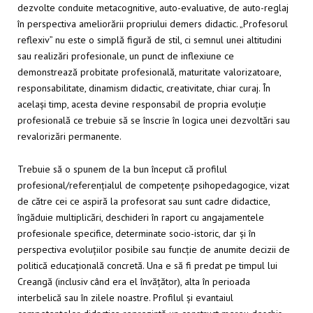
dezvolte conduite metacognitive, auto-evaluative, de auto-reglaj
în perspectiva ameliorării propriului demers didactic. „Profesorul
reflexiv” nu este o simplă figură de stil, ci semnul unei altitudini
sau realizări profesionale, un punct de inflexiune ce
demonstrează probitate profesională, maturitate valorizatoare,
responsabilitate, dinamism didactic, creativitate, chiar curaj. În
același timp, acesta devine responsabil de propria evoluție
profesională ce trebuie să se înscrie în logica unei dezvoltări sau
revalorizări permanente.
Trebuie să o spunem de la bun început că profilul
profesional/referențialul de competențe psihopedagogice, vizat
de către cei ce aspiră la profesorat sau sunt cadre didactice,
îngăduie multiplicări, deschideri în raport cu angajamentele
profesionale specifice, determinate socio-istoric, dar și în
perspectiva evoluțiilor posibile sau funcție de anumite decizii de
politică educațională concretă. Una e să fi predat pe timpul lui
Creangă (inclusiv când era el învățător), alta în perioada
interbelică sau în zilele noastre. Profilul și evantaiul