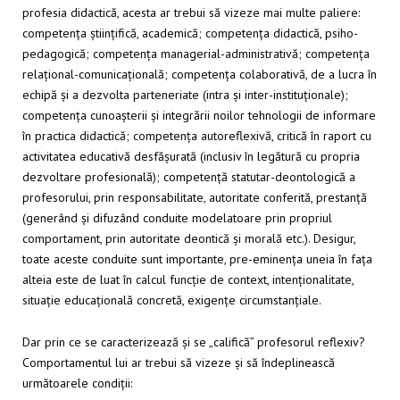
profesia didactică, acesta ar trebui să vizeze mai multe paliere:
competența științifică, academică; competența didactică, psiho-
pedagogică; competența managerial-administrativă; competența
relațional-comunicațională; competența colaborativă, de a lucra în
echipă și a dezvolta parteneriate (intra și inter-instituționale);
competența cunoașterii și integrării noilor tehnologii de informare
în practica didactică; competența autoreflexivă, critică în raport cu
activitatea educativă desfășurată (inclusiv în legătură cu propria
dezvoltare profesională); competență statutar-deontologică a
profesorului, prin responsabilitate, autoritate conferită, prestanță
(generând și difuzând conduite modelatoare prin propriul
comportament, prin autoritate deontică și morală etc.). Desigur,
toate aceste conduite sunt importante, pre-eminența uneia în fața
alteia este de luat în calcul funcție de context, intenționalitate,
situație educațională concretă, exigențe circumstanțiale.
Dar prin ce se caracterizează și se „califică” profesorul reflexiv?
Comportamentul lui ar trebui să vizeze și să îndeplinească
următoarele condiții: