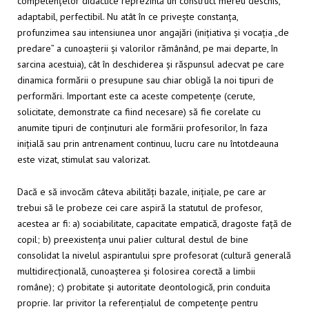
competențelor didactice reprezintă un construct mereu deschis,
adaptabil, perfectibil. Nu atât în ce privește constanța,
profunzimea sau intensiunea unor angajări (inițiativa și vocația „de
predare” a cunoașterii și valorilor rămânând, pe mai departe, în
sarcina acestuia), cât în deschiderea și răspunsul adecvat pe care
dinamica formării o presupune sau chiar obligă la noi tipuri de
performări. Important este ca aceste competențe (cerute,
solicitate, demonstrate ca fiind necesare) să fie corelate cu
anumite tipuri de conținuturi ale formării profesorilor, în faza
inițială sau prin antrenament continuu, lucru care nu întotdeauna
este vizat, stimulat sau valorizat.
Dacă e să invocăm câteva abilități bazale, inițiale, pe care ar
trebui să le probeze cei care aspiră la statutul de profesor,
acestea ar fi: a) sociabilitate, capacitate empatică, dragoste față de
copil; b) preexistența unui palier cultural destul de bine
consolidat la nivelul aspirantului spre profesorat (cultură generală
multidirecțională, cunoașterea și folosirea corectă a limbii
române); c) probitate și autoritate deontologică, prin conduita
proprie. Iar privitor la referențialul de competențe pentru