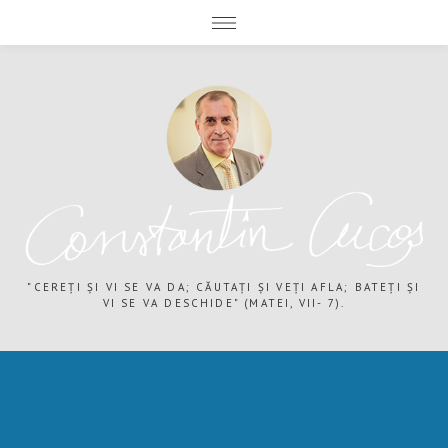
expand child menu
expand child menu
"CEREȚI ȘI VI SE VA DA; CĂUTAȚI ȘI VEȚI AFLA; BATEȚI ȘI
VI SE VA DESCHIDE" (MATEI, VII- 7).