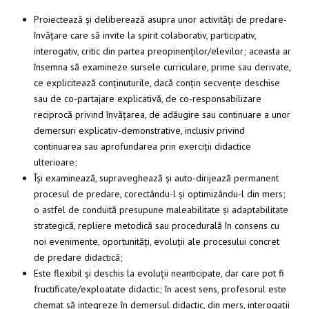
Proiectează și deliberează asupra unor activități de predare-
învățare care să invite la spirit colaborativ, participativ,
interogativ, critic din partea preopinenților/elevilor; aceasta ar
însemna să examineze sursele curriculare, prime sau derivate,
ce explicitează conținuturile, dacă conțin secvențe deschise
sau de co-partajare explicativă, de co-responsabilizare
reciprocă privind învățarea, de adăugire sau continuare a unor
demersuri explicativ-demonstrative, inclusiv privind
continuarea sau aprofundarea prin exerciții didactice
ulterioare;
Își examinează, supraveghează și auto-dirijează permanent
procesul de predare, corectându-l și optimizându-l din mers;
o astfel de conduită presupune maleabilitate și adaptabilitate
strategică, repliere metodică sau procedurală în consens cu
noi evenimente, oportunități, evoluții ale procesului concret
de predare didactică;
Este flexibil și deschis la evoluții neanticipate, dar care pot fi
fructificate/exploatate didactic; în acest sens, profesorul este
chemat să integreze în demersul didactic, din mers, interogații