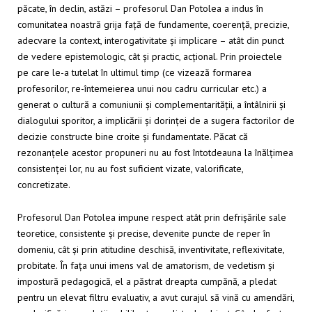
păcate, în declin, astăzi – profesorul Dan Potolea a indus în
comunitatea noastră grija față de fundamente, coerență, precizie,
adecvare la context, interogativitate și implicare – atât din punct
de vedere epistemologic, cât și practic, acțional. Prin proiectele
pe care le-a tutelat în ultimul timp (ce vizează formarea
profesorilor, re-întemeierea unui nou cadru curricular etc.) a
generat o cultură a comuniunii și complementarității, a întâlnirii și
dialogului sporitor, a implicării și dorinței de a sugera factorilor de
decizie constructe bine croite și fundamentate. Păcat că
rezonanțele acestor propuneri nu au fost întotdeauna la înălțimea
consistenței lor, nu au fost suficient vizate, valorificate,
concretizate.
Profesorul Dan Potolea impune respect atât prin defrișările sale
teoretice, consistente și precise, devenite puncte de reper în
domeniu, cât și prin atitudine deschisă, inventivitate, reflexivitate,
probitate. În fața unui imens val de amatorism, de vedetism și
impostură pedagogică, el a păstrat dreapta cumpănă, a pledat
pentru un elevat filtru evaluativ, a avut curajul să vină cu amendări,