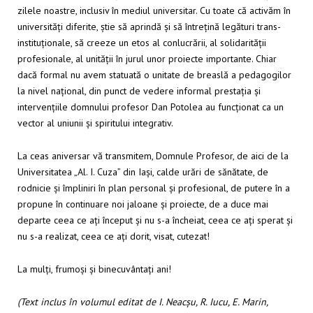
zilele noastre, inclusiv în mediul universitar. Cu toate că activăm în
universități diferite, știe să aprindă și să întrețină legături trans-
instituționale, să creeze un etos al conlucrării, al solidarității
profesionale, al unității în jurul unor proiecte importante. Chiar
dacă formal nu avem statuată o unitate de breaslă a pedagogilor
la nivel național, din punct de vedere informal prestația și
intervențiile domnului profesor Dan Potolea au funcționat ca un
vector al uniunii și spiritului integrativ.
La ceas aniversar vă transmitem, Domnule Profesor, de aici de la
Universitatea „Al. I. Cuza” din Iași, calde urări de sănătate, de
rodnicie și împliniri în plan personal și profesional, de putere în a
propune în continuare noi jaloane și proiecte, de a duce mai
departe ceea ce ați început și nu s-a încheiat, ceea ce ați sperat și
nu s-a realizat, ceea ce ați dorit, visat, cutezat!
La mulți, frumoși și binecuvântați ani!
(Text inclus în volumul editat de I. Neacșu, R. Iucu, E. Marin,