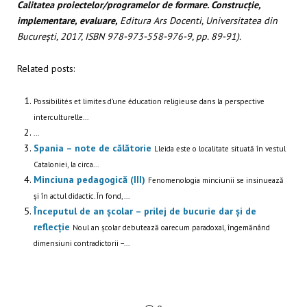
Calitatea proiectelor/programelor de formare. Construcție,
implementare, evaluare,
Editura Ars Docenti, Universitatea din
București, 2017, ISBN 978-973-558-976-9, pp. 89-91).
Related posts:
Possibilités et limites d’une éducation religieuse dans la perspective
interculturelle...
...
Spania – note de călătorie
Lleida este o localitate situată în vestul
Cataloniei, la circa...
Minciuna pedagogică (III)
Fenomenologia minciunii se insinuează
și în actul didactic. În fond,...
Începutul de an școlar – prilej de bucurie dar și de
reflecție
Noul an școlar debutează oarecum paradoxal, îngemănând
dimensiuni contradictorii –...