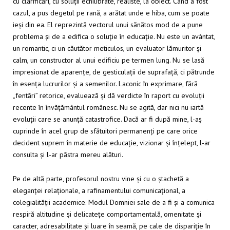
cu clarificări, cu soluții echilibrate, realiste, la obiect. Când a fost
cazul, a pus degetul pe rană, a arătat unde e hiba, cum se poate
ieși din ea. El reprezintă vectorul unui sănătos mod de a pune
problema și de a edifica o soluție în educație. Nu este un avântat,
un romantic, ci un căutător meticulos, un evaluator lămuritor și
calm, un constructor al unui edificiu pe termen lung. Nu se lasă
impresionat de aparențe, de gesticulații de suprafață, ci pătrunde
în esența lucrurilor și a semenilor. Laconic în exprimare, fără
„fentări” retorice, evaluează și dă verdicte în raport cu evoluții
recente în învățământul românesc. Nu se agită, dar nici nu iartă
evoluții care se anunță catastrofice. Dacă ar fi după mine, l-aș
cuprinde în acel grup de sfătuitori permanenți pe care orice
decident suprem în materie de educație, vizionar și înțelept, l-ar
consulta și l-ar păstra mereu alături.
Pe de altă parte, profesorul nostru vine și cu o ștachetă a
eleganței relaționale, a rafinamentului comunicațional, a
colegialității academice. Modul Domniei sale de a fi și a comunica
respiră altitudine și delicatețe comportamentală, omenitate și
caracter, adresabilitate și luare în seamă, pe cale de dispariție în