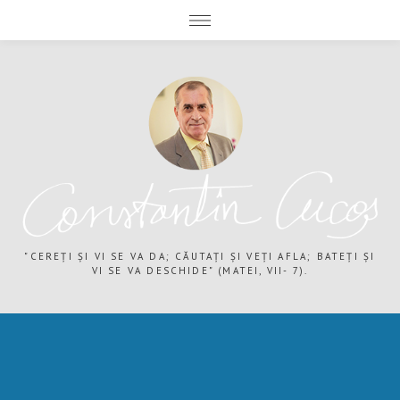
expand child menu
expand child menu
"CEREȚI ȘI VI SE VA DA; CĂUTAȚI ȘI VEȚI AFLA; BATEȚI ȘI
VI SE VA DESCHIDE" (MATEI, VII- 7).