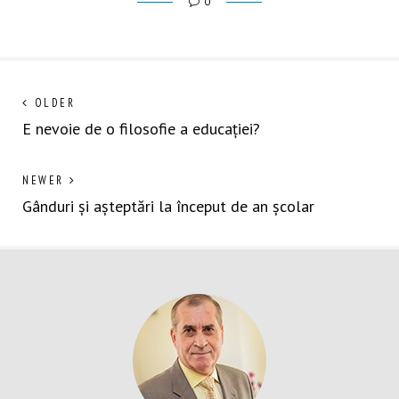
0
Navigare
Next
OLDER
post:
E nevoie de o filosofie a educației?
în
articole
Previous
NEWER
post:
Gânduri și așteptări la început de an școlar