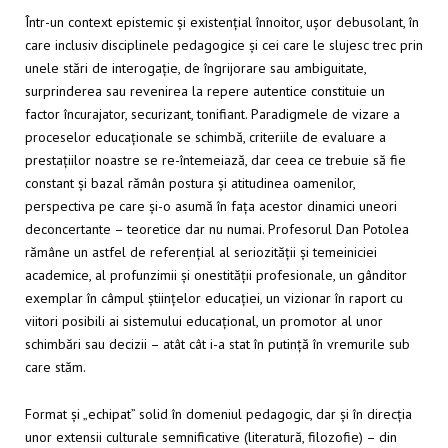
Într-un context epistemic și existențial înnoitor, ușor debusolant, în
care inclusiv disciplinele pedagogice și cei care le slujesc trec prin
unele stări de interogație, de îngrijorare sau ambiguitate,
surprinderea sau revenirea la repere autentice constituie un
factor încurajator, securizant, tonifiant. Paradigmele de vizare a
proceselor educaționale se schimbă, criteriile de evaluare a
prestațiilor noastre se re-întemeiază, dar ceea ce trebuie să fie
constant și bazal rămân postura și atitudinea oamenilor,
perspectiva pe care și-o asumă în fața acestor dinamici uneori
deconcertante – teoretice dar nu numai. Profesorul Dan Potolea
rămâne un astfel de referențial al seriozității și temeiniciei
academice, al profunzimii și onestității profesionale, un gânditor
exemplar în câmpul științelor educației, un vizionar în raport cu
viitori posibili ai sistemului educațional, un promotor al unor
schimbări sau decizii – atât cât i-a stat în putință în vremurile sub
care stăm.
Format și „echipat” solid în domeniul pedagogic, dar și în direcția
unor extensii culturale semnificative (literatură, filozofie) – din