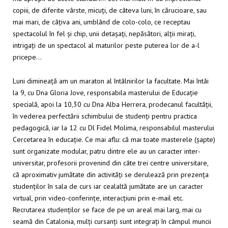
copiii, de diferite vârste, micuți, de câteva luni, în cărucioare, sau
mai mari, de câțiva ani, umblând de colo-colo, ce receptau
spectacolul în fel și chip, unii detașați, nepăsători, alții mirați,
intrigați de un spectacol al maturilor peste puterea lor de a-l
pricepe…
Luni dimineață am un maraton al întâlnirilor la facultate. Mai întâi
la 9, cu Dna Gloria Jove, responsabila masterului de Educație
specială, apoi la 10,30 cu Dna Alba Herrera, prodecanul facultății,
în vederea perfectării schimbului de studenți pentru practica
pedagogică, iar la 12 cu Dl Fidel Molima, responsabilul masterului
Cercetarea în educație. Ce mai aflu: că mai toate masterele (șapte)
sunt organizate modular, patru dintre ele au un caracter inter-
universitar, profesorii provenind din câte trei centre universitare,
că aproximativ jumătate din activități se derulează prin prezența
studenților în sala de curs iar cealaltă jumătate are un caracter
virtual, prin video-conferințe, interacțiuni prin e-mail etc.
Recrutarea studenților se face de pe un areal mai larg, mai cu
seamă din Catalonia, mulți cursanți sunt integrați în câmpul muncii