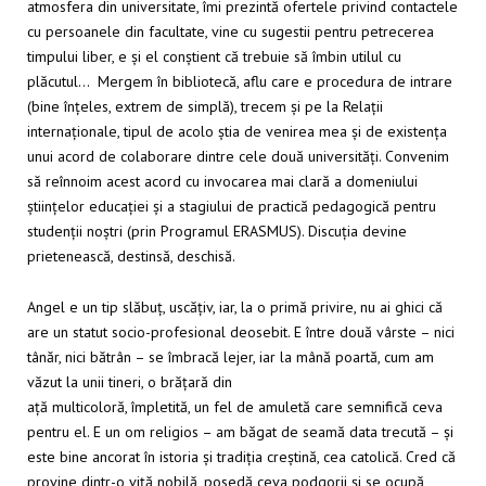
atmosfera din universitate, îmi prezintă ofertele privind contactele
cu persoanele din facultate, vine cu sugestii pentru petrecerea
timpului liber, e și el conștient că trebuie să îmbin utilul cu
plăcutul… Mergem în bibliotecă, aflu care e procedura de intrare
(bine înțeles, extrem de simplă), trecem și pe la Relații
internaționale, tipul de acolo știa de venirea mea și de existența
unui acord de colaborare dintre cele două universități. Convenim
să reînnoim acest acord cu invocarea mai clară a domeniului
științelor educației și a stagiului de practică pedagogică pentru
studenții noștri (prin Programul ERASMUS). Discuția devine
prietenească, destinsă, deschisă.
Angel e un tip slăbuț, uscățiv, iar, la o primă privire, nu ai ghici că
are un statut socio-profesional deosebit. E între două vârste – nici
tânăr, nici bătrân – se îmbracă lejer, iar la mână poartă, cum am
văzut la unii tineri, o brățară din
ață multicoloră, împletită, un fel de amuletă care semnifică ceva
pentru el. E un om religios – am băgat de seamă data trecută – și
este bine ancorat în istoria și tradiția creștină, cea catolică. Cred că
provine dintr-o viță nobilă, posedă ceva podgorii și se ocupă,