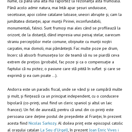
nume, că până una alta mă raportez la rezonanța asta frumoasă.
Până acolo admir natura, mai întâi apar șesuri unduioase,
secetoase, apoi coline catalane lutoase, uneori abrupte și, cam la
jumătatea distanței, apar munții Pirinei, inconfundabili,
monumentali, falnici. Sunt frumoși mai ales când se profilează la
orizont, de la distanță, dând impresia unui peisaj stelar, oarecum
straniu percepțiilor mele comune, obișnuite cu munții noștri
carpatini, mai domoli, mai pământești. Fac multe poze pe drum,
încerc să absorb frumusețea lor de teamă să nu se piardă ceva
extrem de prețios (probabil, fac poze și ca o compensație a
faptului că nu pictez, o pasiune care stă pitită în suflet și care se
exprimă și ea cum poate …).
Andorra este un paradis fiscal, unde se vând și se cumpără multe
și mult, și ființează ca un principat independent, cu o conducere
bipolară (co-prinți, unul fiind un cleric spaniol și altul un laic
francez). Un fel de aiureală, pentru că unul din co-prinți este
persoana care deține postul de președinte al Franței, în prezent
acesta fiind
Nicolas Sarkozy
. Al doilea prinț este episcopul catolic
al orașului catalan
La Seu d’Urgell
, în prezent
Joan Enric Vives i