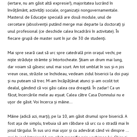
(iertare, nu am găsit altă expresie!), majoritatea lucrând în
învățământ, activități sociale, organizații nonguvernamentale.
Masterul de Educație specială are două module, unul de
cercetare (absolvenții putând merge mai departe la doctorat) și
unul profesional (ce deschide calea încadrării în activitate). În
fiecare grupă de master sunt în jur de 30 de studenți.
Mai spre seară caut să urc spre catedrală prin orașul vechi, pe
niște străduțe strâmte și întortocheate. Știam un drum mai lung,
dar voiam să găsesc unul mai scurt. Am tot umblat în sus și-n jos
vreun ceas, străzile se închideau, vedeam zidul bisericii la doi pași
și nu puteam să trec. M-am încăpățânat atunci și-am ocolit tot
dealul, gândind că voi găsi calea cea dreaptă. În zadar! Ca un
făcut, încercările mele au eșuat. Calea către Casa Domnului nu e
ușor de găsit. Voi încerca și mâine…
Mâine (adică azi, marți), pe la 10, am găsit drumul spre biserică. A
fost așa de simplu, trebuia să am răbdare să urc cu o stradă mai în
josul târgului. În sus urci mai ușor și cu adevărat când vii dinspre …