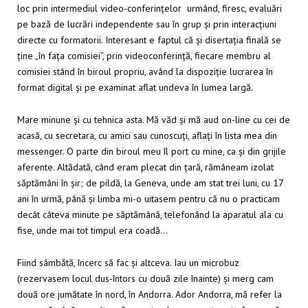
loc prin intermediul video-conferințelor urmând, firesc, evaluări
pe bază de lucrări independente sau în grup și prin interacțiuni
directe cu formatorii. Interesant e faptul că și disertația finală se
ține „în fața comisiei”, prin videoconferință, fiecare membru al
comisiei stând în biroul propriu, având la dispoziție lucrarea în
format digital și pe examinat aflat undeva în lumea largă.
Mare minune și cu tehnica asta. Mă văd și mă aud on-line cu cei de
acasă, cu secretara, cu amici sau cunoscuți, aflați în lista mea din
messenger. O parte din biroul meu îl port cu mine, ca și din grijile
aferente. Altădată, când eram plecat din țară, rămâneam izolat
săptămâni în șir; de pildă, la Geneva, unde am stat trei luni, cu 17
ani în urmă, până și limba mi-o uitasem pentru că nu o practicam
decât câteva minute pe săptămână, telefonând la aparatul ala cu
fise, unde mai tot timpul era coadă…
Fiind sâmbătă, încerc să fac și altceva. Iau un microbuz
(rezervasem locul dus-întors cu două zile înainte) și merg cam
două ore jumătate în nord, în Andorra. Ador Andorra, mă refer la