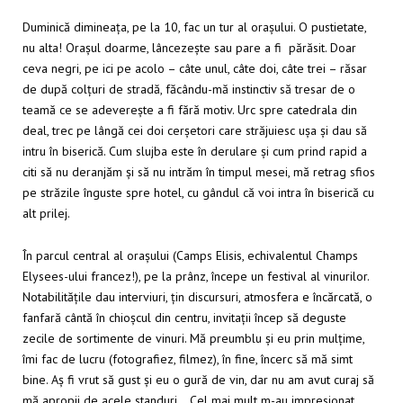
Duminică dimineața, pe la 10, fac un tur al orașului. O pustietate,
nu alta! Orașul doarme, lâncezește sau pare a fi părăsit. Doar
ceva negri, pe ici pe acolo – câte unul, câte doi, câte trei – răsar
de după colțuri de stradă, făcându-mă instinctiv să tresar de o
teamă ce se adeverește a fi fără motiv. Urc spre catedrala din
deal, trec pe lângă cei doi cerșetori care străjuiesc ușa și dau să
intru în biserică. Cum slujba este în derulare și cum prind rapid a
citi să nu deranjăm și să nu intrăm în timpul mesei, mă retrag sfios
pe străzile înguste spre hotel, cu gândul că voi intra în biserică cu
alt prilej.
În parcul central al orașului (Camps Elisis, echivalentul Champs
Elysees-ului francez!), pe la prânz, începe un festival al vinurilor.
Notabilitățile dau interviuri, țin discursuri, atmosfera e încărcată, o
fanfară cântă în chioșcul din centru, invitații încep să deguste
zecile de sortimente de vinuri. Mă preumblu și eu prin mulțime,
îmi fac de lucru (fotografiez, filmez), în fine, încerc să mă simt
bine. Aș fi vrut să gust și eu o gură de vin, dar nu am avut curaj să
mă apropii de acele standuri… Cel mai mult m-au impresionat