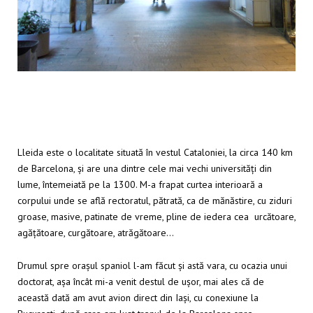
Lleida este o localitate situată în vestul Cataloniei, la circa 140 km
de Barcelona, și are una dintre cele mai vechi universități din
lume, întemeiată pe la 1300. M-a frapat curtea interioară a
corpului unde se află rectoratul, pătrată, ca de mănăstire, cu ziduri
groase, masive, patinate de vreme, pline de iedera cea urcătoare,
agățătoare, curgătoare, atrăgătoare…
Drumul spre orașul spaniol l-am făcut și astă vara, cu ocazia unui
doctorat, așa încât mi-a venit destul de ușor, mai ales că de
această dată am avut avion direct din Iași, cu conexiune la