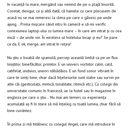
în vacanță la mare, mergând sau venind de pe o plajă însorită.
Constat, desigur, ca și altă dată, că hainele cu care plecasem de
acasă nu se mai nimeresc la clima pe care o găsesc pe unde
ajung… Prima mișcare când intru în cameră e să-mi verific
conexiunea laptop-ului cu lumea mare – în care am intrat și cu cea
mică – de unde vin. În wireless-ul hotelului încap și eu? Se pare
ca da. E ok, merge, am intrat în rețea!
Nu știu o boabă de spaniolă, percep această limbă ca pe un flux
liniștitor, binefăcător, primitor. E un univers vorbitor calm, cald,
catifelat, unduios, uneori năbădăios. E un fond sonor vibrant în
care te simți bine, chiar dacă înțelesurile sunt slabe sau survin pe
alte căi (gesticulații, mimică, tonalitate, ritmică etc.). Cu colegii din
universitate comunic în franceză, iar la hotel sau în magazine în
engleza pe care o știu… Nu mai am temeri, cu experiența
acumulată aș fi în stare să mă înțeleg cu toată lumea, chiar fără să
bine-cuvântez.
În prima zi mă întâlnesc cu colegul Angel, care mă
introduce în