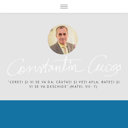
expand child menu
expand child menu
"CEREȚI ȘI VI SE VA DA; CĂUTAȚI ȘI VEȚI AFLA; BATEȚI ȘI
VI SE VA DESCHIDE" (MATEI, VII- 7).