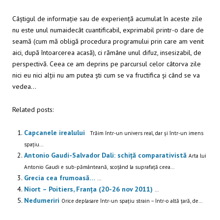
Câștigul de informație sau de experiență acumulat în aceste zile
nu este unul numaidecât cuantificabil, exprimabil printr-o dare de
seamă (cum mă obligă procedura programului prin care am venit
aici, după întoarcerea acasă), ci rămâne unul difuz, insesizabil, de
perspectivă. Ceea ce am deprins pe parcursul celor câtorva zile
nici eu nici alții nu am putea ști cum se va fructifica și când se va
vedea…
Related posts:
Capcanele irealului
Trăim într-un univers real, dar și într-un imens
spațiu...
Antonio Gaudi-Salvador Dali: schiță comparativistă
Arta lui
Antonio Gaudi e sub-pământeană, scoțând la suprafață ceea...
Grecia cea frumoasă…
...
Niort – Poitiers, Franța (20-26 nov 2011)
...
Nedumeriri
Orice deplasare într-un spațiu strain – într-o altă țară, de...