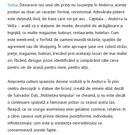
Sicilia
. Deoarece nici unul din prinți nu locuiește în Andorra, aceste
posturi au doar un caracter formal, ceremonial. Adevărata putere
este deținută, însă, de banii care vin pe aici… Capitala – Andorra la
Vella – arată ca o stațiune de munte, deosebit de atrăgătoare și
îngrijită, cu multe magazine, buticuri, restaurante, hoteluri. Cum
este week-end, o forfotă de oameni inundă străzile, spațiile de
agrement sau de shopping. În cele aproape șase ore colind străzi,
piețe, magazine, buticuri, trecând prin aceleași locuri de mai multe
ori, făcând, desigur, poze, identificând și cumpărând câte ceva
pentru cei de acasă, pentru mine, pentru alții…
Amprenta culturii spaniole devine vizibilă și în Andorra. În plin
centru descopăr o statuie din bronz, creată de nimeni altul decât
de Salvador Dali. „Noblețea timpului” se cheamă, și nu este decât
o continuare spațială a faimoasei picturi cu ceasul acela lax,
fleașcă, ce se scurge asemenea unei gelatine cosmice, relative, în
a cărei canava sunt prinse destine punctiforme, individuale,
infinitezimale, cum este și existența nevrednicului ce
consemnează aceste fapte…