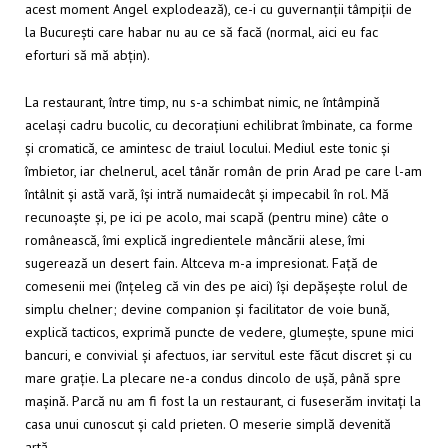
acest moment Angel explodează), ce-i cu guvernanții tâmpiții de
la București care habar nu au ce să facă (normal, aici eu fac
eforturi să mă abțin).
La restaurant, între timp, nu s-a schimbat nimic, ne întâmpină
același cadru bucolic, cu decorațiuni echilibrat îmbinate, ca forme
și cromatică, ce amintesc de traiul locului. Mediul este tonic și
îmbietor, iar chelnerul, acel tânăr român de prin Arad pe care l-am
întâlnit și astă vară, își intră numaidecât și impecabil în rol. Mă
recunoaște și, pe ici pe acolo, mai scapă (pentru mine) câte o
românească, îmi explică ingredientele mâncării alese, îmi
sugerează un desert fain. Altceva m-a impresionat. Față de
comesenii mei (înțeleg că vin des pe aici) își depășește rolul de
simplu chelner; devine companion și facilitator de voie bună,
explică tacticos, exprimă puncte de vedere, glumește, spune mici
bancuri, e convivial și afectuos, iar servitul este făcut discret și cu
mare grație. La plecare ne-a condus dincolo de ușă, până spre
mașină. Parcă nu am fi fost la un restaurant, ci fuseserăm invitați la
casa unui cunoscut și cald prieten. O meserie simplă devenită
artă…