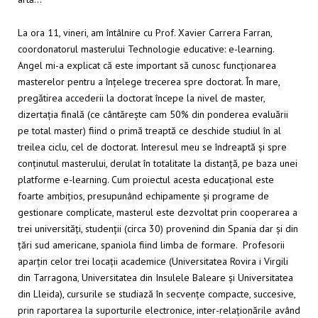
La ora 11, vineri, am întâlnire cu Prof. Xavier Carrera Farran,
coordonatorul masterului Technologie educative: e-learning.
Angel mi-a explicat că este important să cunosc funcționarea
masterelor pentru a înțelege trecerea spre doctorat. În mare,
pregătirea accederii la doctorat începe la nivel de master,
dizertația finală (ce cântărește cam 50% din ponderea evaluării
pe total master) fiind o primă treaptă ce deschide studiul în al
treilea ciclu, cel de doctorat. Interesul meu se îndreaptă și spre
conținutul masterului, derulat în totalitate la distanță, pe baza unei
platforme e-learning. Cum proiectul acesta educațional este
foarte ambițios, presupunând echipamente și programe de
gestionare complicate, masterul este dezvoltat prin cooperarea a
trei universități, studenții (circa 30) provenind din Spania dar și din
țări sud americane, spaniola fiind limba de formare. Profesorii
aparțin celor trei locații academice (Universitatea Rovira i Virgili
din Tarragona, Universitatea din Insulele Baleare și Universitatea
din Lleida), cursurile se studiază în secvențe compacte, succesive,
prin raportarea la suporturile electronice, inter-relaționările având