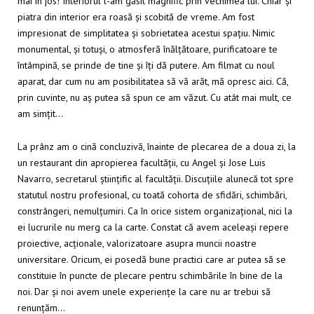
mai în jos! Interiorul l-am găsit magnific prin vechimea lui. Chiar și
piatra din interior era roasă și scobită de vreme. Am fost
impresionat de simplitatea și sobrietatea acestui spațiu. Nimic
monumental, și totuși, o atmosferă înălțătoare, purificatoare te
întâmpină, se prinde de tine și îți dă putere. Am filmat cu noul
aparat, dar cum nu am posibilitatea să vă arăt, mă opresc aici. Că,
prin cuvinte, nu aș putea să spun ce am văzut. Cu atât mai mult, ce
am simțit…
La prânz am o cină concluzivă, înainte de plecarea de a doua zi, la
un restaurant din apropierea facultății, cu Angel și Jose Luis
Navarro, secretarul științific al facultății. Discuțiile alunecă tot spre
statutul nostru profesional, cu toată cohorta de sfidări, schimbări,
constrângeri, nemulțumiri. Ca în orice sistem organizațional, nici la
ei lucrurile nu merg ca la carte. Constat că avem aceleași repere
proiective, acționale, valorizatoare asupra muncii noastre
universitare. Oricum, ei posedă bune practici care ar putea să se
constituie în puncte de plecare pentru schimbările în bine de la
noi. Dar și noi avem unele experiențe la care nu ar trebui să
renunțăm…