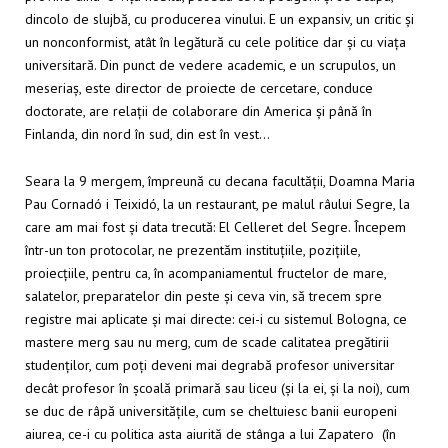
dincolo de slujbă, cu producerea vinului. E un expansiv, un critic și
un nonconformist, atât în legătură cu cele politice dar și cu viața
universitară. Din punct de vedere academic, e un scrupulos, un
meseriaș, este director de proiecte de cercetare, conduce
doctorate, are relații de colaborare din America și până în
Finlanda, din nord în sud, din est în vest…
Seara la 9 mergem, împreună cu decana facultății, Doamna Maria
Pau Cornadó i Teixidó, la un restaurant, pe malul râului Segre, la
care am mai fost și data trecută: El Celleret del Segre. Începem
într-un ton protocolar, ne prezentăm instituțiile, pozițiile,
proiecțiile, pentru ca, în acompaniamentul fructelor de mare,
salatelor, preparatelor din peste și ceva vin, să trecem spre
registre mai aplicate și mai directe: cei-i cu sistemul Bologna, ce
mastere merg sau nu merg, cum de scade calitatea pregătirii
studenților, cum poți deveni mai degrabă profesor universitar
decât profesor în școală primară sau liceu (și la ei, și la noi), cum
se duc de râpă universitățile, cum se cheltuiesc banii europeni
aiurea, ce-i cu politica asta aiurită de stânga a lui Zapatero (în