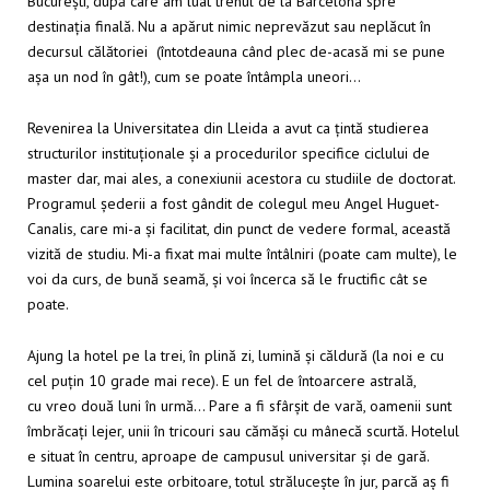
București, după care am luat trenul de la Barcelona spre
destinația finală. Nu a apărut nimic neprevăzut sau neplăcut în
decursul călătoriei (întotdeauna când plec de-acasă mi se pune
așa un nod în gât!), cum se poate întâmpla uneori…
Revenirea la Universitatea din Lleida a avut ca țintă studierea
structurilor instituționale și a procedurilor specifice ciclului de
master dar, mai ales, a conexiunii acestora cu studiile de doctorat.
Programul șederii a fost gândit de colegul meu Angel Huguet-
Canalis, care mi-a și facilitat, din punct de vedere formal, această
vizită de studiu. Mi-a fixat mai multe întâlniri (poate cam multe), le
voi da curs, de bună seamă, și voi încerca să le fructific cât se
poate.
Ajung la hotel pe la trei, în plină zi, lumină și căldură (la noi e cu
cel puțin 10 grade mai rece). E un fel de întoarcere astrală,
cu vreo două luni în urmă… Pare a fi sfârșit de vară, oamenii sunt
îmbrăcați lejer, unii în tricouri sau cămăși cu mânecă scurtă. Hotelul
e situat în centru, aproape de campusul universitar și de gară.
Lumina soarelui este orbitoare, totul strălucește în jur, parcă aș fi