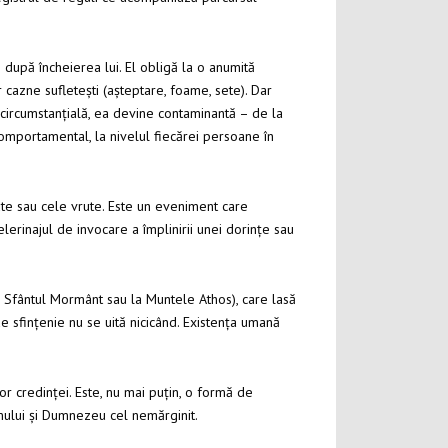
 după încheierea lui. El obligă la o anumită
r cazne sufletești (așteptare, foame, sete). Dar
r circumstanțială, ea devine contaminantă – de la
 comportamental, la nivelul fiecărei persoane în
vute sau cele vrute. Este un eveniment care
lerinajul de invocare a împlinirii unei dorințe sau
la Sfântul Mormânt sau la Muntele Athos), care lasă
e sfințenie nu se uită nicicând. Existența umană
or credinței. Este, nu mai puțin, o formă de
 omului și Dumnezeu cel nemărginit.