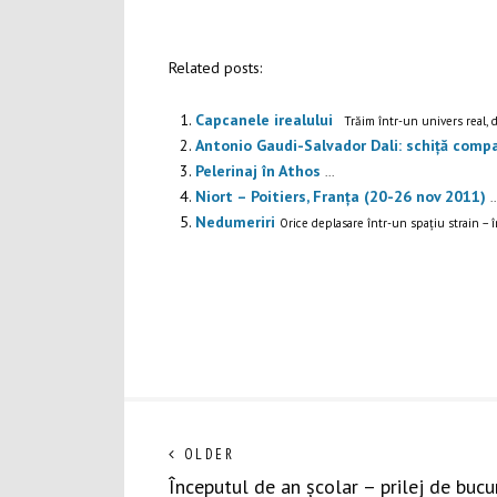
Related posts:
Capcanele irealului
Trăim într-un univers real, d
Antonio Gaudi-Salvador Dali: schiță compa
Pelerinaj în Athos
...
Niort – Poitiers, Franța (20-26 nov 2011)
..
Nedumeriri
Orice deplasare într-un spațiu strain – înt
Navigare
Next
OLDER
post:
Începutul de an școlar – prilej de bucur
în