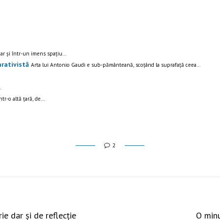
ar și într-un imens spațiu...
rativistă
Arta lui Antonio Gaudi e sub-pământeană, scoțând la suprafață ceea...
.
r-o altă țară, de...
2
ie dar și de reflecție
O minu