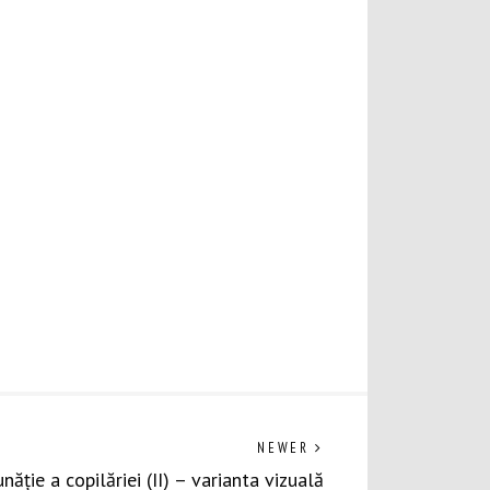
Previous
NEWER
post:
năție a copilăriei (II) – varianta vizuală