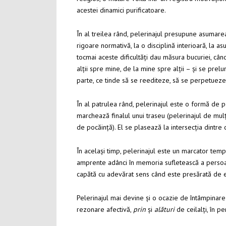
acestei dinamici purificatoare.
În al treilea rând, pelerinajul presupune asumarea
rigoare normativă, la o disciplină interioară, la as
tocmai aceste dificultăți dau măsura bucuriei, când
alții spre mine, de la mine spre alții – și se prel
parte, ce tinde să se reediteze, să se perpetueze 
În al patrulea rând, pelerinajul este o formă de p
marchează finalul unui traseu (pelerinajul de mulț
de pocăință). El se plasează la intersecția dintre 
În același timp, pelerinajul este un marcator temp
amprente adânci în memoria sufletească a persoanei
capătă cu adevărat sens când este presărată de e
Pelerinajul mai devine și o ocazie de întâmpinare ș
rezonare afectivă,
prin
și
alături
de ceilalți, în p