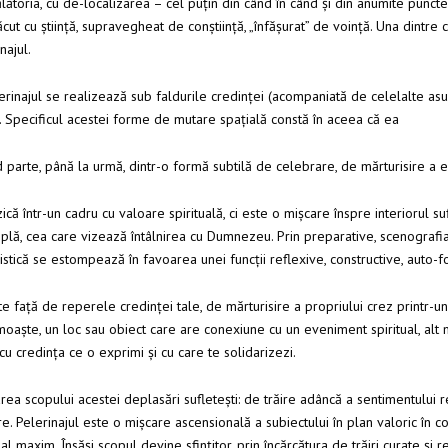
ălătoria, cu de-localizarea – cel puțin din când în când și din anumite punc
ut cu știință, supravegheat de conștiință, „înfășurat” de voință. Una dintre 
najul.
najul se realizează sub faldurile credinței (acompaniată de celelalte asump
. Specificul acestei forme de mutare spațială constă în aceea că ea
 parte, până la urmă, dintr-o formă subtilă de celebrare, de mărturisire a e
că într-un cadru cu valoare spirituală, ci este o mișcare înspre interiorul su
lă, cea care vizează întâlnirea cu Dumnezeu. Prin preparative, scenografia 
istică se estompează în favoarea unei funcții reflexive, constructive, auto-f
ate față de reperele credinței tale, de mărturisire a propriului crez printr-u
 moaște, un loc sau obiect care are conexiune cu un eveniment spiritual, alt
 cu credința ce o exprimi și cu care te solidarizezi.
rea scopului acestei deplasări sufletești: de trăire adâncă a sentimentului r
e. Pelerinajul este o mișcare ascensională a subiectului în plan valoric în co
nal maxim. Însăși scopul devine sfințitor, prin încărcătura de trăiri curate și