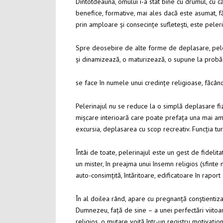
Dintotdeauna, omului i-a stat bine cu drumul, cu c
benefice, formative, mai ales dacă este asumat, făc
prin amploare și consecințe sufletești, este peleri
Spre deosebire de alte forme de deplasare, peleri
și dinamizează, o maturizează, o supune la probă
se face în numele unui credințe religioase, făcând
Pelerinajul nu se reduce la o simplă deplasare fizi
mișcare interioară care poate prefața una mai amp
excursia, deplasarea cu scop recreativ. Funcția tur
Întâi de toate, pelerinajul este un gest de fidelit
un mister, în preajma unui însemn religios (sfinte
auto-consimțită, întăritoare, edificatoare în raport
În al doilea rând, apare cu pregnanță conștientiza
Dumnezeu, față de sine – a unei perfectări viitoar
religios, o mutare voită într-un registru motivațio