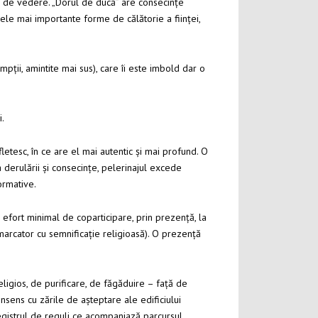
te de vedere. „Dorul de ducă” are consecințe
cele mai importante forme de călătorie a ființei,
ții, amintite mai sus), care îi este imbold dar o
i.
fletesc, în ce are el mai autentic și mai profund. O
derulării și consecințe, pelerinajul excede
ormative.
n efort minimal de coparticipare, prin prezență, la
 marcator cu semnificație religioasă). O prezență
eligios, de purificare, de făgăduire – față de
nsens cu zările de așteptare ale edificiului
 registrul de reguli ce acompaniază parcursul