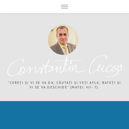
expand child menu
expand child menu
"CEREȚI ȘI VI SE VA DA; CĂUTAȚI ȘI VEȚI AFLA; BATEȚI ȘI
VI SE VA DESCHIDE" (MATEI, VII- 7).