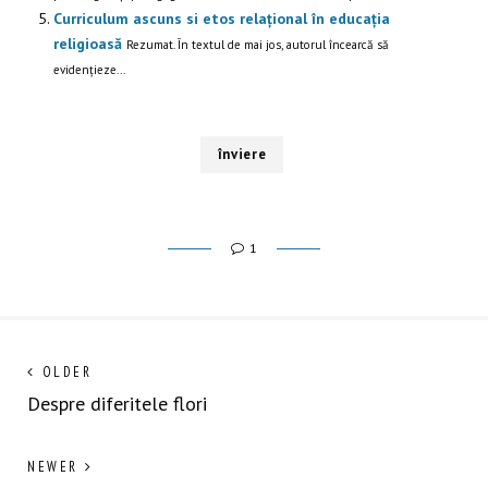
Curriculum ascuns si etos relațional în educația
religioasă
Rezumat. În textul de mai jos, autorul încearcă să
evidențieze...
înviere
1
Navigare
Next
OLDER
post:
Despre diferitele flori
în
articole
Previous
NEWER