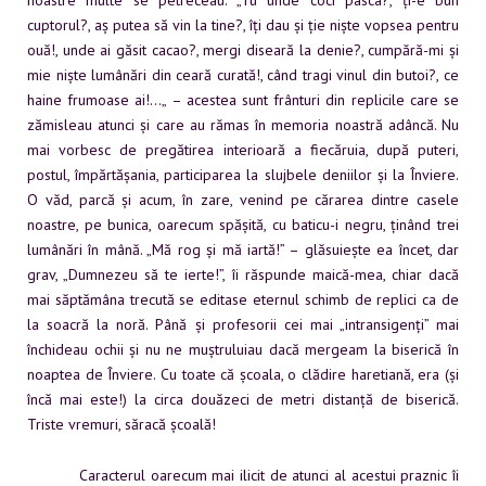
noastre multe se petreceau. „Tu unde coci pasca?, ți-e bun
cuptorul?, aș putea să vin la tine?, îți dau și ție niște vopsea pentru
ouă!, unde ai găsit cacao?, mergi diseară la denie?, cumpără-mi și
mie niște lumânări din ceară curată!, când tragi vinul din butoi?, ce
haine frumoase ai!…„ – acestea sunt frânturi din replicile care se
zămisleau atunci și care au rămas în memoria noastră adâncă. Nu
mai vorbesc de pregătirea interioară a fiecăruia, după puteri,
postul, împărtășania, participarea la slujbele deniilor și la Înviere.
O văd, parcă și acum, în zare, venind pe cărarea dintre casele
noastre, pe bunica, oarecum spășită, cu baticu-i negru, ținând trei
lumânări în mână. „Mă rog și mă iartă!” – glăsuiește ea încet, dar
grav, „Dumnezeu să te ierte!”, îi răspunde maică-mea, chiar dacă
mai săptămâna trecută se editase eternul schimb de replici ca de
la soacră la noră. Până și profesorii cei mai „intransigenți” mai
închideau ochii și nu ne muștruluiau dacă mergeam la biserică în
noaptea de Înviere. Cu toate că școala, o clădire haretiană, era (și
încă mai este!) la circa douăzeci de metri distanță de biserică.
Triste vremuri, săracă școală!
Caracterul oarecum mai ilicit de atunci al acestui praznic îi