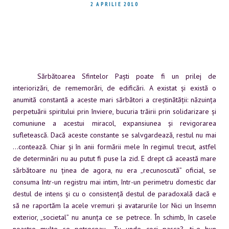
2 APRILIE 2010
Sărbătoarea Sfintelor Paști poate fi un prilej de
interiorizări, de rememorări, de edificări. A existat și există o
anumită constantă a aceste mari sărbători a creștinătății: năzuința
perpetuării spiritului prin înviere, bucuria trăirii prin solidarizare și
comuniune a acestui miracol, expansiunea și revigorarea
sufletească. Dacă aceste constante se salvgardează, restul nu mai
…contează. Chiar și în anii formării mele în regimul trecut, astfel
de determinări nu au putut fi puse la zid. E drept că această mare
sărbătoare nu ținea de agora, nu era „recunoscută” oficial, se
consuma într-un registru mai intim, într-un perimetru domestic dar
destul de intens și cu o consistență destul de paradoxală dacă e
să ne raportăm la acele vremuri și avatarurile lor Nici un însemn
exterior, „societal” nu anunța ce se petrece. În schimb, în casele