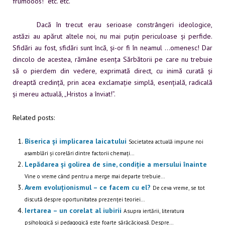
frumooos!” etc. etc.
Dacă în trecut erau serioase constrângeri ideologice,
astăzi au apărut altele noi, nu mai puțin periculoase și perfide.
Sfidări au fost, sfidări sunt încă, și-or fi în neamul …omenesc! Dar
dincolo de acestea, rămâne esența Sărbătorii pe care nu trebuie
să o pierdem din vedere, exprimată direct, cu inimă curată și
dreaptă credință, prin acea exclamație simplă, esențială, radicală
și mereu actuală, „Hristos a înviat!”.
Related posts:
Biserica și implicarea laicatului
Societatea actuală impune noi
asamblări și corelări dintre factorii chemați...
Lepădarea și golirea de sine, condiție a mersului înainte
Vine o vreme când pentru a merge mai departe trebuie...
Avem evoluționismul – ce facem cu el?
De ceva vreme, se tot
discută despre oportunitatea prezenței teoriei...
Iertarea – un corelat al iubirii
Asupra iertării, literatura
psihologică și pedagogică este foarte sărăcăcioasă. Despre...