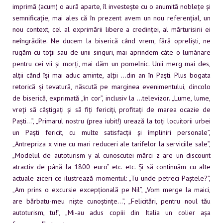
imprimă (acum) o aură aparte, îl investește cu o anumită noblețe și
semnificație, mai ales că în prezent avem un nou referențial, un
nou context, cel al exprimării libere a credinței, al mărturisirii ei
neîngrădite. Ne ducem la biserică când vrem, fără opreliști, ne
rugăm cu toții sau de unii singuri, mai aprindem câte o lumânare
pentru cei vii și morți, mai dăm un pomelnic. Unii merg mai des,
alții când își mai aduc aminte, alții …din an în Paști. Plus bogata
retorică și tevatură, născută pe marginea evenimentului, dincolo
de biserică, exprimată „în cor”, inclusiv la …televizor. „Lume, lume,
vreți să câștigați și să fiți fericiți, profitați de marea ocazie de
Paști…”, „Primarul nostru (prea iubit!) urează la toți locuitorii urbei
un Paști fericit, cu multe satisfacții și împliniri personale”,
„Antrepriza x vine cu
mari reduceri ale tarifelor la serviciile sale”,
„Modelul de autoturism y al cunoscutei mărci z are un discount
atractiv de până la 1800 euro” etc. etc. Și să continuăm cu alte
actuale ziceri ce ilustrează momentul: „Tu unde petreci Paștele?”,
„Am prins o excursie excepțională pe Nil”, „Vom merge la maici,
are bărbatu-meu niște cunoștințe…”, „Felicitări, pentru noul tău
autoturism, tu!”, „Mi-au adus copiii din Italia un colier așa