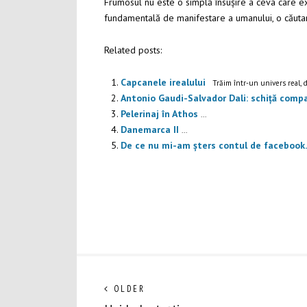
Frumosul nu este o simplă însușire a ceva care exis
fundamentală de manifestare a umanului, o căutar
Related posts:
Capcanele irealului
Trăim într-un univers real, d
Antonio Gaudi-Salvador Dali: schiță compa
Pelerinaj în Athos
...
Danemarca II
...
De ce nu mi-am șters contul de faceboo
Navigare
Next
OLDER
post: