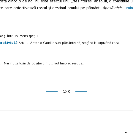
tă dincolo de noi, nu este efectul unui „dezinteres” absolut, ci constituie u
e care obiectivează rostul și destinul omului pe pământ.
Apasă aici:
Lumin
ar și într-un imens spațiu...
rativistă
Arta lui Antonio Gaudi e sub-pământeană, scoțând la suprafață ceea...
k…
Mai multe luări de poziție din ultimul timp au readus...
0