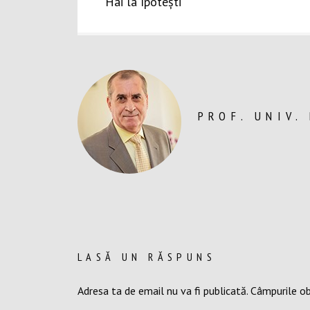
Hai la Ipotești
în
articole
PROF. UNIV.
LASĂ UN RĂSPUNS
Adresa ta de email nu va fi publicată.
Câmpurile ob