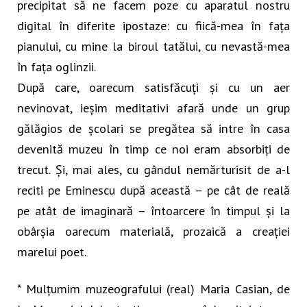
precipitat să ne facem poze cu aparatul nostru
digital în diferite ipostaze: cu fiică-mea în fața
pianului, cu mine la biroul tatălui, cu nevastă-mea
în fața oglinzii.
După care, oarecum satisfăcuți și cu un aer
nevinovat, ieșim meditativi afară unde un grup
gălăgios de școlari se pregătea să intre în casa
devenită muzeu în timp ce noi eram absorbiți de
trecut. Și, mai ales, cu gândul nemărturisit de a-l
reciti pe Eminescu după această – pe cât de reală
pe atât de imaginară – întoarcere în timpul și la
obârșia oarecum materială, prozaică a creației
marelui poet.
* Mulțumim muzeografului (real) Maria Casian, de