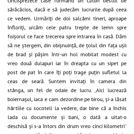
cincisprezece case formând un cătun destul de
sărăcăcios, dacă e să judecăm lucrurile după ceea
ce vedem. Urmăriți de doi salcâmi tineri, aproape
înfloriți, urcăm cele patru trepte de lemn spre
foișorul ce face trecerea spre intrarea în casă. Dăm
să ne ștergem, din obișnuință, de țolul din fața ușii
de brad și pășim într-un hol mobilat modest cu
vreo două dulapuri iar în dreapta cu un sipet pe
post de pat în care îți poți trage puțin sufletul la
ceas de seară. Suntem invitați în camera din
stânga, un fel de odaie de lucru. „Aici lucrează
boiernașul, iaca e cam dezordine pe birou, și-a lăsat
hârtiile cu socoteli la vedere, dar bine că a închis
lada cu documente și bani, o dată a uitat-o
deschisă și s-a întors din drum vreo cinci kilometri”