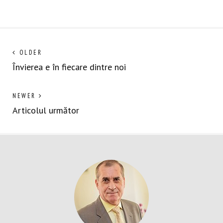
Navigare
Next
OLDER
post:
Învierea e în fiecare dintre noi
în
articole
Previous
NEWER
post:
Articolul următor