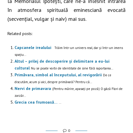
la Memorialul Ipotești, care ne-a înlesnit intrarea
în atmosfera spirituală eminesciană evocată
(secvențial, vulgar și naiv) mai sus.
Related posts:
Capcanele irealului
Trăim într-un univers real, dar și într-un imens
spațiu...
Altul – prilej de descoperire și delimitare a eu-lui
cultural
Nu se poate vorbi de identitate de sine fără raportarea...
Primăvara, simbol al începutului, al revigorării
De ce
discutăm, acum și aici, despre primăvară? Pentru că...
Nervi de primavara
(Pentru mărire, apasați pe poză) O gâză Flori de
zarzăr...
Grecia cea frumoasă…
...
0