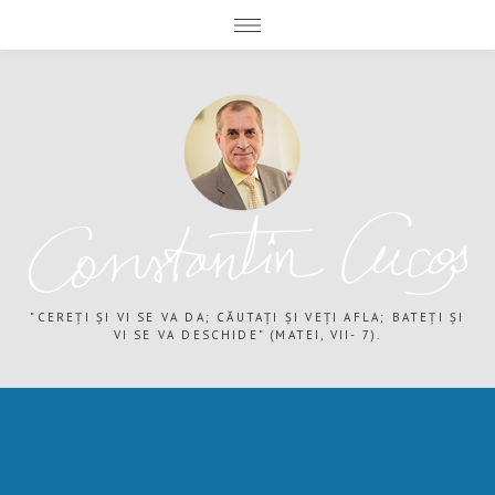
expand child menu
expand child menu
"CEREȚI ȘI VI SE VA DA; CĂUTAȚI ȘI VEȚI AFLA; BATEȚI ȘI
VI SE VA DESCHIDE" (MATEI, VII- 7).