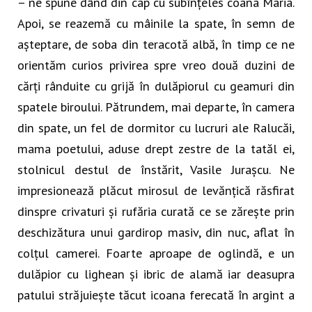
– ne spune dând din cap cu subînțeles coana Maria.
Apoi, se reazemă cu mâinile la spate, în semn de
așteptare, de soba din teracotă albă, în timp ce ne
orientăm curios privirea spre vreo două duzini de
cărți rânduite cu grijă în dulăpiorul cu geamuri din
spatele biroului. Pătrundem, mai departe, în camera
din spate, un fel de dormitor cu lucruri ale Ralucăi,
mama poetului, aduse drept zestre de la tatăl ei,
stolnicul destul de înstărit, Vasile Jurașcu. Ne
impresionează plăcut mirosul de levănțică răsfirat
dinspre crivaturi și rufăria curată ce se zărește prin
deschizătura unui gardirop masiv, din nuc, aflat în
colțul camerei. Foarte aproape de oglindă, e un
dulăpior cu lighean și ibric de alamă iar deasupra
patului străjuiește tăcut icoana ferecată în argint a