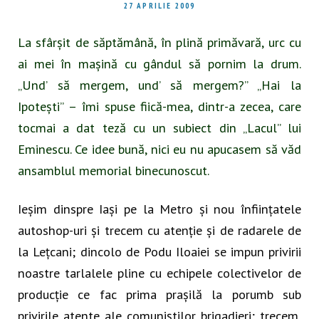
27 APRILIE 2009
La sfârșit de săptămână, în plină primăvară, urc cu
ai mei în mașină cu gândul să pornim la drum.
„Und’ să mergem, und’ să mergem?” „Hai la
Ipotești” – îmi spuse fiică-mea, dintr-a zecea, care
tocmai a dat teză cu un subiect din „Lacul” lui
Eminescu. Ce idee bună, nici eu nu apucasem să văd
ansamblul memorial binecunoscut.
Ieșim dinspre Iași pe la Metro și nou înființatele
autoshop-uri și trecem cu atenție și de radarele de
la Lețcani; dincolo de Podu Iloaiei se impun privirii
noastre tarlalele pline cu echipele colectivelor de
producție ce fac prima prașilă la porumb sub
privirile atente ale comuniștilor brigadieri; trecem,