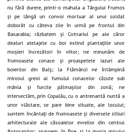
nu fără durere, printr-o mahala a Târgului Frumos
și pe lângă un convoi mortuar al unui soldat
doborât cu câteva zile în urmă pe frontul din
Basarabia; răzbatem și Cotnariul pe ale căror
dealuri atelajele cu boi extind plantațiile unor
moșieri încrezători în viitor; ne minunăm de
frumoasele conace și proaspetele iazuri ale
boierilor din Balș; la Flămânzi ne întâmpină
mirosul greoi al fumului conacelor căzute sub
mânia și furcile pălmașilor din zonă; ne
intersectăm, prin Copalău, cu o antrenantă nuntă a
unor vlăstare, se pare bine situate, ale locului;
suntem încântați de frumoasele și diversele stiluri
arhitecturale ale căsoaielor evreilor din centrul
Botoșanilor; ajungem, în fine, și la moșia micului