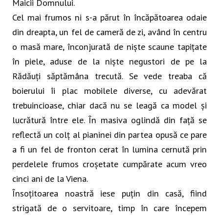
Maicii Domnului.
Cel mai frumos ni s-a părut în încăpătoarea odaie
din dreapta, un fel de cameră de zi, având în centru
o masă mare, înconjurată de niște scaune tapițate
în piele, aduse de la niște negustori de pe la
Rădăuți săptămâna trecută. Se vede treaba că
boierului îi plac mobilele diverse, cu adevărat
trebuincioase, chiar dacă nu se leagă ca model și
lucrătură între ele. În masiva oglindă din față se
reflectă un colț al pianinei din partea opusă ce pare
a fi un fel de fronton cerat în lumina cernută prin
perdelele frumos croșetate cumpărate acum vreo
cinci ani de la Viena.
Însoțitoarea noastră iese puțin din casă, fiind
strigată de o servitoare, timp în care începem