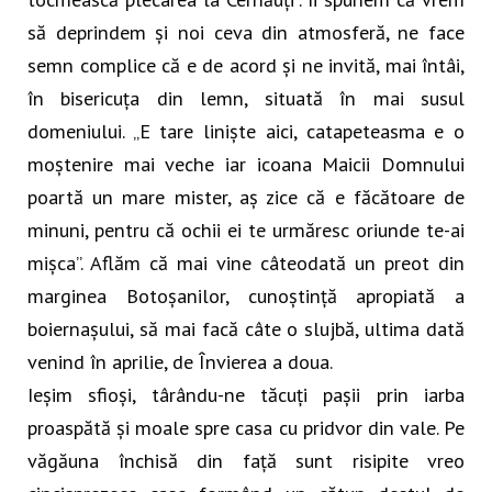
să deprindem și noi ceva din atmosferă, ne face
semn complice că e de acord și ne invită, mai întâi,
în bisericuța din lemn, situată în mai susul
domeniului. „E tare liniște aici, catapeteasma e o
moștenire mai veche iar icoana Maicii Domnului
poartă un mare mister, aș zice că e făcătoare de
minuni, pentru că ochii ei te urmăresc oriunde te-ai
mișca”. Aflăm că mai vine câteodată un preot din
marginea Botoșanilor, cunoștință apropiată a
boiernașului, să mai facă câte o slujbă, ultima dată
venind în aprilie, de Învierea a doua.
Ieșim sfioși, târându-ne tăcuți pașii prin iarba
proaspătă și moale spre casa cu pridvor din vale. Pe
văgăuna închisă din față sunt risipite vreo