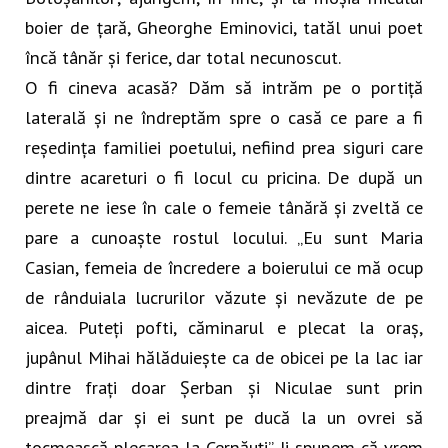
boier de țară, Gheorghe Eminovici, tatăl unui poet
încă tânăr și ferice, dar total necunoscut.
O fi cineva acasă? Dăm să intrăm pe o portiță
laterală și ne îndreptăm spre o casă ce pare a fi
reședința familiei poetului, nefiind prea siguri care
dintre acareturi o fi locul cu pricina. De după un
perete ne iese în cale o femeie tânără și zveltă ce
pare a cunoaște rostul locului. „Eu sunt Maria
Casian, femeia de încredere a boierului ce mă ocup
de rânduiala lucrurilor văzute și nevăzute de pe
aicea. Puteți pofti, căminarul e plecat la oraș,
jupânul Mihai hălăduiește ca de obicei pe la lac iar
dintre frați doar Șerban și Niculae sunt prin
preajmă dar și ei sunt pe ducă la un ovrei să
tocmească plecarea la Cernăuți”. Ii spunem că vrem