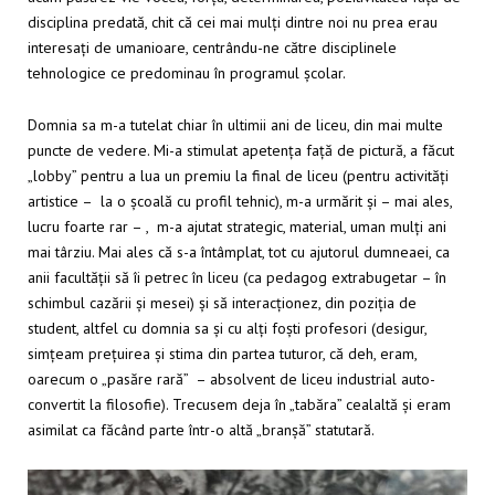
disciplina predată, chit că cei mai mulți dintre noi nu prea erau
interesați de umanioare, centrându-ne către disciplinele
tehnologice ce predominau în programul școlar.
Domnia sa m-a tutelat chiar în ultimii ani de liceu, din mai multe
puncte de vedere. Mi-a stimulat apetența față de pictură, a făcut
„lobby” pentru a lua un premiu la final de liceu (pentru activități
artistice – la o școală cu profil tehnic), m-a urmărit și – mai ales,
lucru foarte rar – , m-a ajutat strategic, material, uman mulți ani
mai târziu. Mai ales că s-a întâmplat, tot cu ajutorul dumneaei, ca
anii facultății să îi petrec în liceu (ca pedagog extrabugetar – în
schimbul cazării și mesei) și să interacționez, din poziția de
student, altfel cu domnia sa și cu alți foști profesori (desigur,
simțeam prețuirea și stima din partea tuturor, că deh, eram,
oarecum o „pasăre rară” – absolvent de liceu industrial auto-
convertit la filosofie). Trecusem deja în „tabăra” cealaltă și eram
asimilat ca făcând parte într-o altă „branșă” statutară.