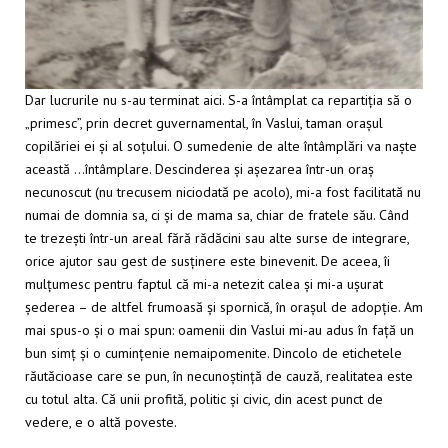
Dar lucrurile nu s-au terminat aici. S-a întâmplat ca repartiția să o
„primesc”, prin decret guvernamental, în Vaslui, taman orașul
copilăriei ei și al soțului. O sumedenie de alte întâmplări va naște
această …întâmplare. Descinderea și așezarea într-un oraș
necunoscut (nu trecusem niciodată pe acolo), mi-a fost facilitată nu
numai de domnia sa, ci și de mama sa, chiar de fratele său. Când
te trezești într-un areal fără rădăcini sau alte surse de integrare,
orice ajutor sau gest de susținere este binevenit. De aceea, îi
mulțumesc pentru faptul că mi-a netezit calea și mi-a ușurat
șederea – de altfel frumoasă și spornică, în orașul de adopție. Am
mai spus-o și o mai spun: oamenii din Vaslui mi-au adus în față un
bun simț și o cumințenie nemaipomenite. Dincolo de etichetele
răutăcioase care se pun, în necunoștință de cauză, realitatea este
cu totul alta. Că unii profită, politic și civic, din acest punct de
vedere, e o altă poveste.