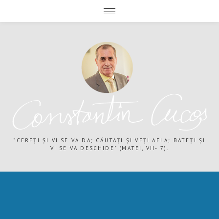
expand child menu
expand child menu
"CEREȚI ȘI VI SE VA DA; CĂUTAȚI ȘI VEȚI AFLA; BATEȚI ȘI
VI SE VA DESCHIDE" (MATEI, VII- 7).