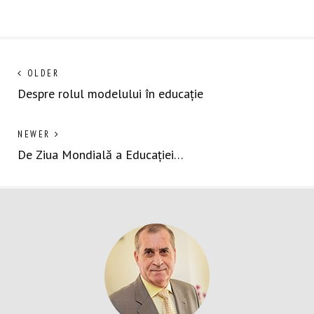
Navigare
Next
OLDER
post:
Despre rolul modelului în educație
în
articole
Previous
NEWER
post:
De Ziua Mondială a Educației…