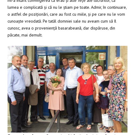
mi-a întărit convingerea că erau și alte fețe ale lucrurilor, că
lumea e complicată și că nu le știam pe toate. Admir, în continuare,
o astfel de poziționări, care au fost cu miile, și pe care nu le vom
cunoaște vreodată. Pe tatăl domniei sale nu aveam cum să îl
cunosc, avea o proveniență basarabeană, dar dispăruse, din
păcate, mai demult.