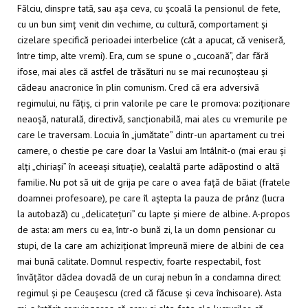
Fălciu, dinspre tată, sau așa ceva, cu școală la pensionul de fete,
cu un bun simț venit din vechime, cu cultură, comportament și
cizelare specifică perioadei interbelice (cât a apucat, că veniseră,
între timp, alte vremi). Era, cum se spune o „cucoană”, dar fără
ifose, mai ales că astfel de trăsături nu se mai recunoșteau și
cădeau anacronice în plin comunism. Cred că era adversivă
regimului, nu fățiș, ci prin valorile pe care le promova: poziționare
neaoșă, naturală, directivă, sancționabilă, mai ales cu vremurile pe
care le traversam. Locuia în „jumătate” dintr-un apartament cu trei
camere, o chestie pe care doar la Vaslui am întâlnit-o (mai erau și
alți „chiriași” în aceeași situație), cealaltă parte adăpostind o altă
familie. Nu pot să uit de grija pe care o avea față de băiat (fratele
doamnei profesoare), pe care îl aștepta la pauza de prânz (lucra
la autobază) cu „delicatețuri” cu lapte și miere de albine. A-propos
de asta: am mers cu ea, într-o bună zi, la un domn pensionar cu
stupi, de la care am achiziționat împreună miere de albini de cea
mai bună calitate. Domnul respectiv, foarte respectabil, fost
învățător dădea dovadă de un curaj nebun în a condamna direct
regimul și pe Ceaușescu (cred că făcuse și ceva închisoare). Asta