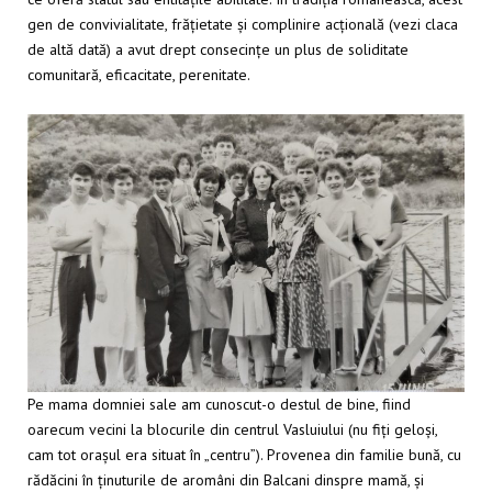
gen de convivialitate, frățietate și complinire acțională (vezi claca
de altă dată) a avut drept consecințe un plus de soliditate
comunitară, eficacitate, perenitate.
Pe mama domniei sale am cunoscut-o destul de bine, fiind
oarecum vecini la blocurile din centrul Vasluiului (nu fiți geloși,
cam tot orașul era situat în „centru”). Provenea din familie bună, cu
rădăcini în ținuturile de aromâni din Balcani dinspre mamă, și