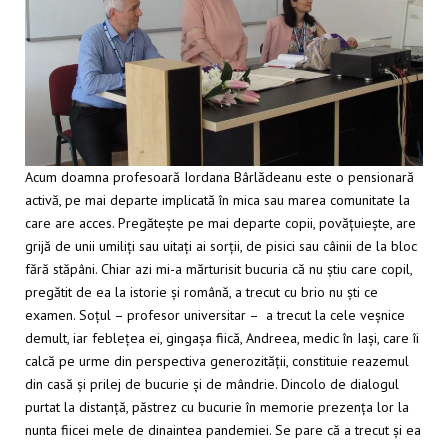
Acum doamna profesoară Iordana Bârlădeanu este o pensionară
activă, pe mai departe implicată în mica sau marea comunitate la
care are acces. Pregătește pe mai departe copii, povățuiește, are
grijă de unii umiliți sau uitați ai sorții, de pisici sau câinii de la bloc
fără stăpâni. Chiar azi mi-a mărturisit bucuria că nu știu care copil,
pregătit de ea la istorie și română, a trecut cu brio nu ști ce
examen. Soțul – profesor universitar – a trecut la cele veșnice
demult, iar feblețea ei, gingașa fiică, Andreea, medic în Iași, care îi
calcă pe urme din perspectiva generozității, constituie reazemul
din casă și prilej de bucurie și de mândrie. Dincolo de dialogul
purtat la distanță, păstrez cu bucurie în memorie prezența lor la
nunta fiicei mele de dinaintea pandemiei. Se pare că a trecut și ea