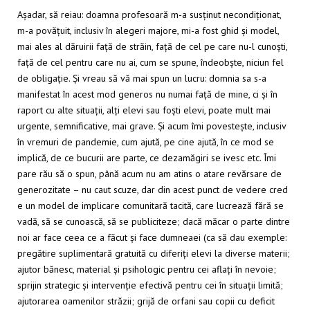
Așadar, să reiau: doamna profesoară m-a susținut necondiționat,
m-a povățuit, inclusiv în alegeri majore, mi-a fost ghid și model,
mai ales al dăruirii față de străin, față de cel pe care nu-l cunoști,
față de cel pentru care nu ai, cum se spune, îndeobște, niciun fel
de obligație. Și vreau să vă mai spun un lucru: domnia sa s-a
manifestat în acest mod generos nu numai față de mine, ci și în
raport cu alte situații, alți elevi sau foști elevi, poate mult mai
urgente, semnificative, mai grave. Și acum îmi povestește, inclusiv
în vremuri de pandemie, cum ajută, pe cine ajută, în ce mod se
implică, de ce bucurii are parte, ce dezamăgiri se ivesc etc. Îmi
pare rău să o spun, până acum nu am atins o atare revărsare de
generozitate – nu caut scuze, dar din acest punct de vedere cred
e un model de implicare comunitară tacită, care lucrează fără se
vadă, să se cunoască, să se publiciteze; dacă măcar o parte dintre
noi ar face ceea ce a făcut și face dumneaei (ca să dau exemple:
pregătire suplimentară gratuită cu diferiți elevi la diverse materii;
ajutor bănesc, material și psihologic pentru cei aflați în nevoie;
sprijin strategic și intervenție efectivă pentru cei în situații limită;
ajutorarea oamenilor străzii; grijă de orfani sau copii cu deficit