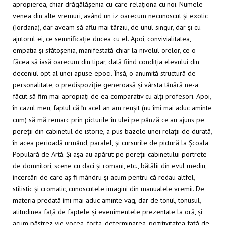
apropierea, chiar drăgălășenia cu care relaționa cu noi. Numele
venea din alte vremuri, având un iz oarecum necunoscut și exotic
(Iordana), dar aveam să aflu mai târziu, de unul singur, dar și cu
ajutorul ei, ce semnificație ducea cu el. Apoi, convivialitatea,
empatia și sfătoșenia, manifestată chiar la nivelul orelor, ce o
făcea să iasă oarecum din tipar, dată fiind condiția elevului din
deceniul opt al unei apuse epoci. Însă, o anumită structură de
personalitate, o predispoziție generoasă și vârsta tânără ne-a
făcut să fim mai apropiați de ea comparativ cu alți profesori. Apoi,
în cazul meu, faptul că în acel an am reușit (nu îmi mai aduc aminte
cum) să mă remarc prin picturile în ulei pe pânză ce au ajuns pe
pereții din cabinetul de istorie, a pus bazele unei relații de durată,
în acea perioadă urmând, paralel, și cursurile de pictură la Școala
Populară de Artă. Și așa au apărut pe pereții cabinetului portrete
de domnitori, scene cu daci și romani, etc., bătălii din evul mediu,
încercări de care aș fi mândru și acum pentru că redau altfel,
stilistic și cromatic, cunoscutele imagini din manualele vremii. De
materia predată îmi mai aduc aminte vag, dar de tonul, tonusul,
atitudinea față de faptele și evenimentele prezentate la oră, și
acum păstrez vie vocea, forța, determinarea, pozitivitatea față de