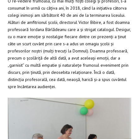
O re-vedere frumoasă, cu mai mulți foști colegi și profesori, s-a
consumat în urmă cu câțiva ani, în 2018, când la inițiativa câtorva
colegi inimoși am sărbătorit 40 de ani de la terminarea liceului.
Alături de amfitrionul școlii, directorul Victor Bibire, a fost doamna
profesoară Iordana Bârlădeanu care a și strigat catalogul. Desigur,
cu o mare emoție și nostalgie fiecare dintre cei prezenți a ținut
câte un scurt cuvânt prin care s-a adus un omagiu școlii și
profesorilor noștri (mulți trecuți la Domnul). Doamna profesoară,
precum o școlăriță de altă dată, a avut aceleași emoții, dar a
„garnisit” cu multă empatie și naturalețe frumosul eveniment prin
discurs, prin ținută, prin deosebita relaționare. Încă o dată,
distincția profesorală, cea dată, neaoșă, harică și-a spus cuvântul
spre încântarea audienței.