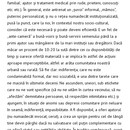
familial; ajutor și tratament medical prin rude, prieteni, cunoscuți
etc. etc.). În general, este antrenat un „șuvoi” informal, „mămos”,
puternic personalizat, și nu o rețea numaidecât instituționalizată,
pusă la punct, care la noi, în contextul nostru socio-cultural,
consider că este necesară și poate deveni eficientă. E un fel de
„ante-cameră” a bună-voirii și bună-servirii semenului până la a
primi ajutor sau mângâiere de la mari instituții sau dregătorii. Dacă
măcar un procent de 10-20 la sută dintre cei cu disponibilități de
timp și oarece ofertă materială s-ar implica în astfel de acțiuni
aproape imperceptibile, altfel ar arăta comunitatea noastră
urbană sau rurală. Să fie clar: indiferența, care nu este
condamnabilă formal, dar nici scuzabilă, e una dintre tarele care
ne macină în ultimele decenii. Ne ascundem, uneori, sub etichete
care nu ne sunt specifice (să nu ne uităm în curtea vecinului, să nu
„afectăm” demnitatea persoanei, să respectăm intimitatea etc.) și
ajungem, în situații de anomii sau depresii comunitare prin neluare
în seamă, indiferență, impasibilitate. A fi disponibil, a oferi ajutorul
(nu numaidecât invocat, cerut), a crea un sprijin pentru cel de lângă
tine devin pârghii dacă nu salvatoare cel puțin complementare cu
ce oferă statul sau entitățile abilitate. În tradiția românească, acest