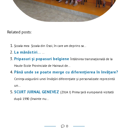
Related posts:
Școala mea Școala din Osoi, în care am deprins sa...
La mănăstiri…
...
Pripasuri și popasuri belgiene
Întâlnirea transnațională de la
Haute Ecole Provinciale de Hainaut de...
Până unde se poate merge cu diferențierea în învățare?
Cerința asigurării unei învățări diferențiate și personalizate reprezintă
un...
SCURT JURNAL GENEVEZ
(ZIUA I) Prima țară europeană vizitată
după 1990 (înainte nu...
0